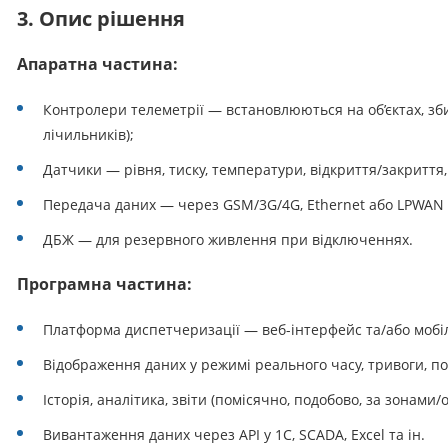
3. Опис рішення
Апаратна частина:
Контролери телеметрії — встановлюються на об’єктах, зби
лічильників);
Датчики — рівня, тиску, температури, відкриття/закриття,
Передача даних — через GSM/3G/4G, Ethernet або LPWAN (з
ДБЖ — для резервного живлення при відключеннях.
Програмна частина:
Платформа диспетчеризації — веб-інтерфейс та/або мобі
Відображення даних у режимі реального часу, тривоги, под
Історія, аналітика, звіти (помісячно, подобово, за зонами/о
Вивантаження даних через API у 1С, SCADA, Excel та ін.