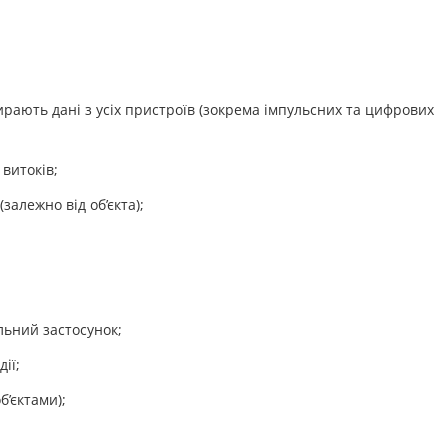
рають дані з усіх пристроїв (зокрема імпульсних та цифрових
 витоків;
алежно від об’єкта);
льний застосунок;
ії;
б’єктами);