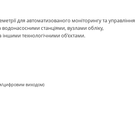
леметрії для автоматизованого моніторингу та управління
а водонасосними станціями, вузлами обліку,
а іншими технологічними об’єктами.
им/цифровим виходом)