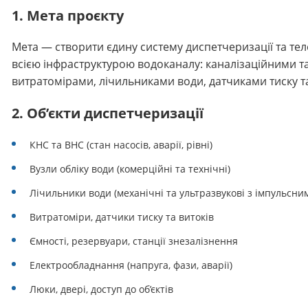
1. Мета проєкту
Мета — створити єдину систему диспетчеризації та те
всією інфраструктурою водоканалу: каналізаційними т
витратомірами, лічильниками води, датчиками тиску т
2. Об’єкти диспетчеризації
КНС та ВНС (стан насосів, аварії, рівні)
Вузли обліку води (комерційні та технічні)
Лічильники води (механічні та ультразвукові з імпульсн
Витратоміри, датчики тиску та витоків
Ємності, резервуари, станції знезалізнення
Електрообладнання (напруга, фази, аварії)
Люки, двері, доступ до об’єктів