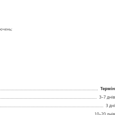
лючень;
Термі
3–7 дні
3 дн
10–20 дні