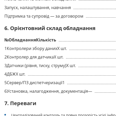
Запуск, налаштування, навчання
Підтримка та супровід — за договором
6. Орієнтовний склад обладнання
№
Обладнання
Кількість
1
Контролери збору даних
X шт.
2
Контролер для датчика
X шт.
3
Датчики (рівня, тиску, струму)
X шт.
4
ДБЖ
X шт.
5
Сервер/ПЗ диспетчеризації
1
6
Установка, налагодження, документація
—
7. Переваги
Централізований контроль та повна прозорість усієї інфр