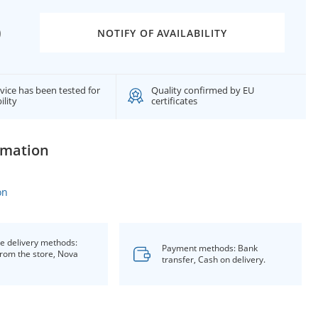
0
NOTIFY OF AVAILABILITY
vice has been tested for
Quality confirmed by EU
ility
certificates
rmation
on
le delivery methods:
Payment methods: Bank
from the store, Nova
transfer, Cash on delivery.