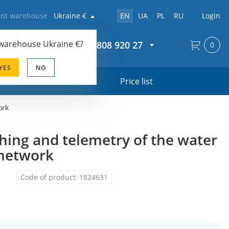
rent warehouse
Ukraine €
EN
UA
PL
RU
Login
 warehouse
Ukraine €
?
+44 20 808 920 27
0
YES
NO
s
Price list
ork
hing and telemetry of the water
 network
Code of product:
1824631