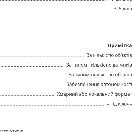
3–5 дні
Примітк
За кількістю об’єкті
За типом і кількістю датчикі
За типом і кількістю об’єкті
Забезпечення автономност
Хмарний або локальний форма
«Під ключ
аструктури;