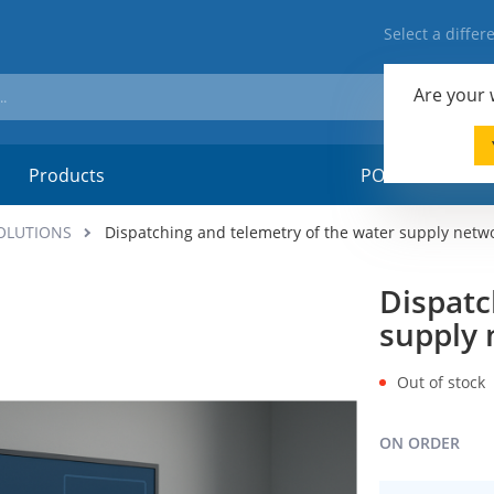
Select a diffe
Are your
Products
POSM-material
OLUTIONS
Dispatching and telemetry of the water supply netw
Dispatc
supply
Out of stock
ON ORDER