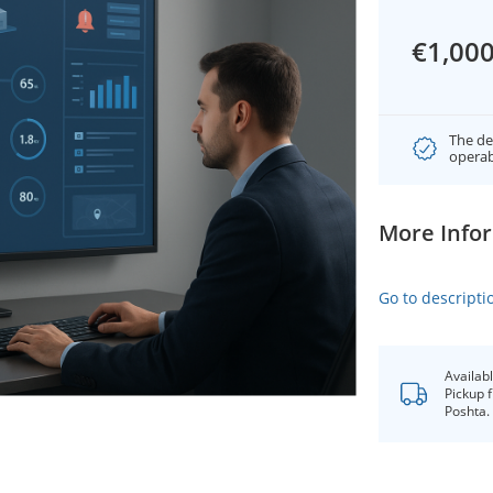
€1,00
The de
operab
More Info
Go to descripti
Availab
Pickup 
Poshta.