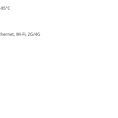
+85°C
і
в
hernet, Wi-Fi, 2G/4G
я