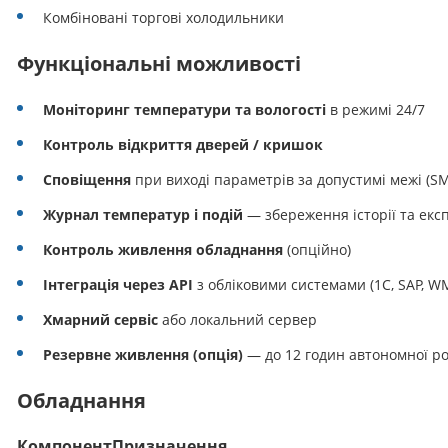
Комбіновані торгові холодильники
Функціональні можливості
Моніторинг температури та вологості
в режимі 24/7
Контроль відкриття дверей / кришок
Сповіщення
при виході параметрів за допустимі межі (SMS
Журнал температур і подій
— збереження історії та екс
Контроль живлення обладнання
(опційно)
Інтеграція через API
з обліковими системами (1С, SAP, W
Хмарний сервіс
або локальний сервер
Резервне живлення (опція)
— до 12 годин автономної р
Обладнання
Компонент
Призначення