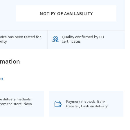
NOTIFY OF AVAILABILITY
vice has been tested for
Quality confirmed by EU
ility
certificates
rmation
on
le delivery methods:
Payment methods: Bank
from the store, Nova
transfer, Cash on delivery.