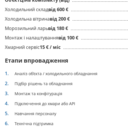
Об’єкт
Ціна комплекту (від)
Холодильний склад
від 600 €
Холодильна вітрина
від 200 €
Морозильний ларь
від 180 €
Монтаж і налаштування
від 100 €
Хмарний сервіс
15 € / міс
Етапи впровадження
Аналіз об’єкта / холодильного обладнання
Підбір рішень та обладнання
Монтаж та конфігурація
Підключення до хмари або API
Навчання персоналу
Технічна підтримка