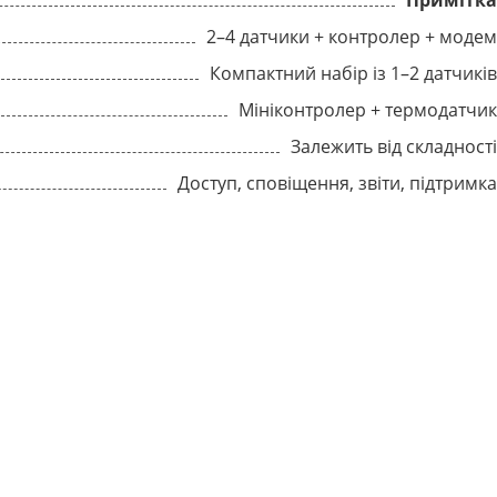
Примітк
2–4 датчики + контролер + моде
Компактний набір із 1–2 датчикі
Мініконтролер + термодатчи
Залежить від складност
Доступ, сповіщення, звіти, підтримк