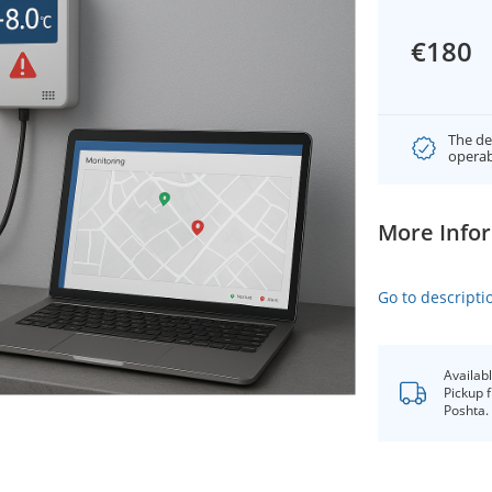
€180
The de
operab
More Info
Go to descripti
Availab
Pickup 
Poshta.