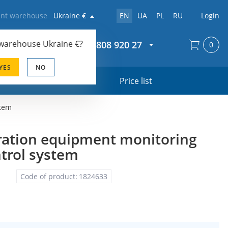
rent warehouse
Ukraine €
EN
UA
PL
RU
Login
 warehouse
Ukraine €
?
+44 20 808 920 27
0
YES
NO
s
Price list
stem
ration equipment monitoring
trol system
Code of product:
1824633