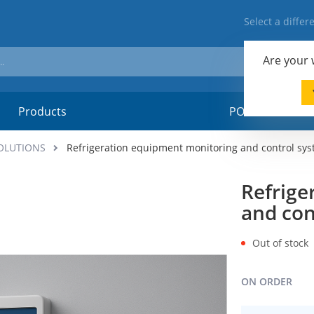
Select a diffe
Are your
Products
POSM-material
OLUTIONS
Refrigeration equipment monitoring and control sy
Refrige
and con
Out of stock
ON ORDER