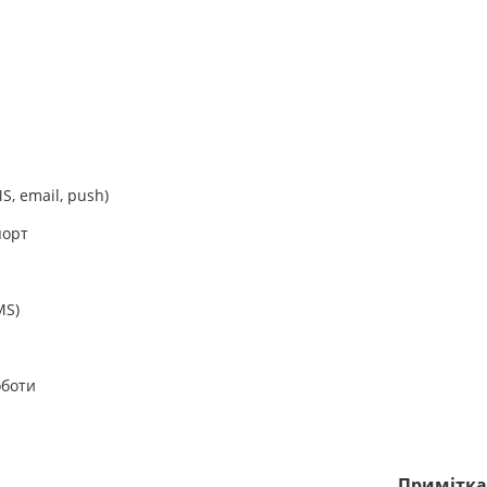
, email, push)
порт
MS)
оботи
Примітк