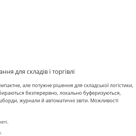
нання
для складів і торгівлі
омпактне, але потужне рішення для складської логістики,
і збираються безперервно, локально буферизуються,
шборди, журнали й автоматичні звіти. Можливості
неті.
.