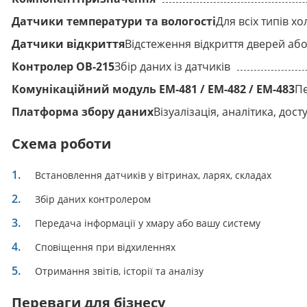
Датчики температури та вологості
Для всіх типів 
Датчики відкриття
Відстеження відкриття дверей аб
Контролер ОВ-215
Збір даних із датчиків
Комунікаційний модуль EM-481 / EM-482 / EM-483
Пе
Платформа збору даних
Візуалізація, аналітика, дост
Схема роботи
Встановлення датчиків у вітринах, ларях, складах
Збір даних контролером
Передача інформації у хмару або вашу систему
Сповіщення при відхиленнях
Отримання звітів, історії та аналізу
Переваги для бізнесу