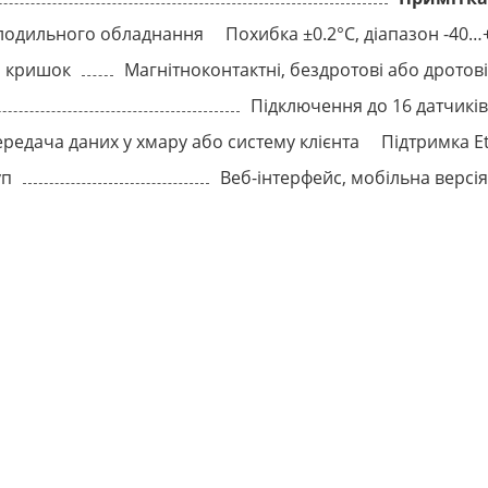
холодильного обладнання
Похибка ±0.2°C, діапазон -40…
о кришок
Магнітноконтактні, бездротові або дротов
Підключення до 16 датчикі
редача даних у хмару або систему клієнта
Підтримка Et
уп
Веб-інтерфейс, мобільна версі