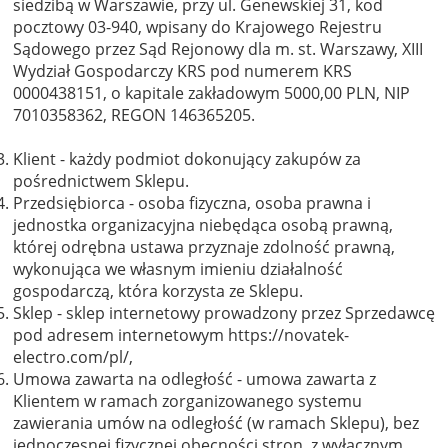
siedzibą w Warszawie, przy ul. Genewskiej 31, kod
pocztowy 03-940, wpisany do Krajowego Rejestru
Sądowego przez Sąd Rejonowy dla m. st. Warszawy, XIII
Wydział Gospodarczy KRS pod numerem KRS
0000438151, o kapitale zakładowym 5000,00 PLN, NIP
7010358362, REGON 146365205.
Klient - każdy podmiot dokonujący zakupów za
pośrednictwem Sklepu.
Przedsiębiorca - osoba fizyczna, osoba prawna i
jednostka organizacyjna niebędąca osobą prawną,
której odrębna ustawa przyznaje zdolność prawną,
wykonująca we własnym imieniu działalność
gospodarczą, która korzysta ze Sklepu.
Sklep - sklep internetowy prowadzony przez Sprzedawcę
pod adresem internetowym https://novatek-
electro.com/pl/,
Umowa zawarta na odległość - umowa zawarta z
Klientem w ramach zorganizowanego systemu
zawierania umów na odległość (w ramach Sklepu), bez
jednoczesnej fizycznej obecności stron, z wyłącznym