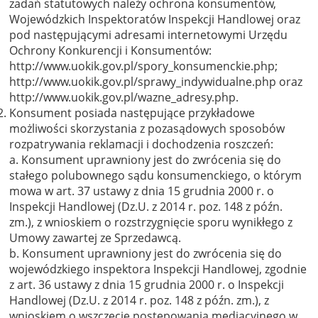
zadań statutowych należy ochrona konsumentów,
Wojewódzkich Inspektoratów Inspekcji Handlowej oraz
pod następującymi adresami internetowymi Urzędu
Ochrony Konkurencji i Konsumentów:
http://www.uokik.gov.pl/spory_konsumenckie.php;
http://www.uokik.gov.pl/sprawy_indywidualne.php oraz
http://www.uokik.gov.pl/wazne_adresy.php.
Konsument posiada następujące przykładowe
możliwości skorzystania z pozasądowych sposobów
rozpatrywania reklamacji i dochodzenia roszczeń:
a. Konsument uprawniony jest do zwrócenia się do
stałego polubownego sądu konsumenckiego, o którym
mowa w art. 37 ustawy z dnia 15 grudnia 2000 r. o
Inspekcji Handlowej (Dz.U. z 2014 r. poz. 148 z późn.
zm.), z wnioskiem o rozstrzygnięcie sporu wynikłego z
Umowy zawartej ze Sprzedawcą.
b. Konsument uprawniony jest do zwrócenia się do
wojewódzkiego inspektora Inspekcji Handlowej, zgodnie
z art. 36 ustawy z dnia 15 grudnia 2000 r. o Inspekcji
Handlowej (Dz.U. z 2014 r. poz. 148 z późn. zm.), z
wnioskiem o wszczęcie postępowania mediacyjnego w