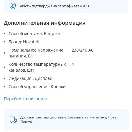
Якість підтверджена сертифікатами ЄС
Дополнительная информация
Способ монтажа
В щиток
Брэнд
Novatek
Номинальное напряжение
230/240 АC
питания, В
Количество температурных
4
каналов, шт
Индикация
Дисплей
Способ управления
Кнопки
Перейти к описанию
Доступні методи доставки: Самовивіз з магазину, Нова
Пошта.