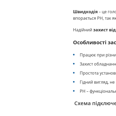
Швидкодія
– це гол
впорається РН, так я
Надійний
захист ві
Особливості за
Працює при різни
Захист обладнанн
Простота установ
Гідний вигляд, не
РН – функціональ
Схема підключе