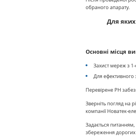
обраного апарату.
Для яких
Основні місця ви
Захист мереж з 1-
Для ефективного з
Перевірене РН забез
Зверніть погляд на р
компанії Новатек-еле
Задається питанням,
збереження дорогих 