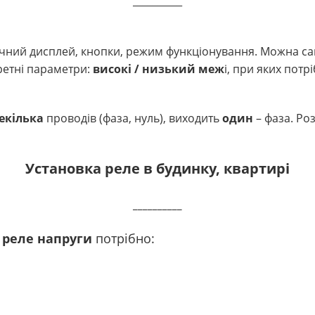
__________
чний дисплей, кнопки, режим функціонування. Можна са
ретні параметри:
високі / низький меж
і, при яких потр
екілька
проводів (фаза, нуль), виходить
один
– фаза. Ро
Установка реле в будинку, квартирі
__________
 реле напруги
потрібно: