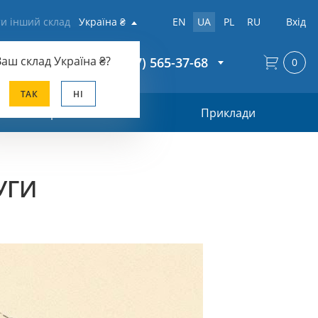
и інший склад
Україна ₴
EN
UA
PL
RU
Вхід
Ваш склад
Україна ₴
?
+38 (067) 565-37-68
0
ТАК
НІ
Прайс-лист
Приклади
УГИ