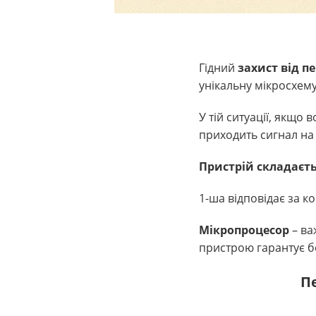
Гідний
захист від п
унікальну мікросхему
У тій ситуації, якщо
приходить сигнал на
Пристрій складаєть
1-ша відповідає за к
Мікропроцесор
– в
пристрою гарантує б
П