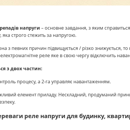
ерепадів напруги
– основне завдання, з яким справиться
, яка строго стежить за напругою.
 вона з певних причин підвищується / різко знижується, то
 електромагнітне реле яке в свою чергу відключить нава
ся з двох частин:
онтроль процесу, а 2-га управляє навантаженням.
ажливий елемент приладу. Нескладний, продуманий при
езпеку.
ереваги реле напруги для будинку, кварти