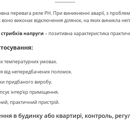
__________
овна перевага реле РН. При виникненні аварії, з пробле
к воно виконає відключення ділянок, на яких виникла не
д стрибків напруги
– позитивна характеристика практич
стосування:
х температурних умовах.
я від непередбачених поломок.
ки придбаного виробу.
 псує інтер’єр приміщення.
ний, практичний пристрій.
ння в будинку або квартирі, контроль, рег