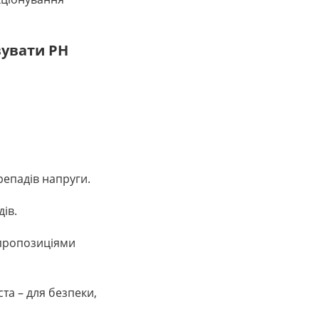
вувати РН
репадів напруги.
ів.
я пропозиціями
ста – для безпеки,