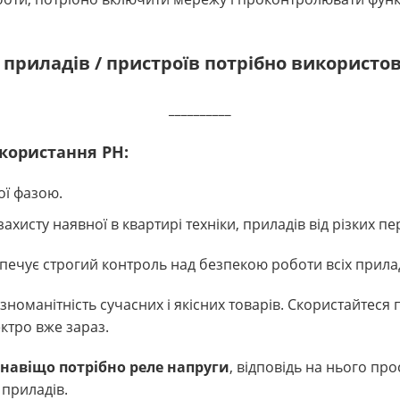
 приладів / пристроїв потрібно використо
__________
користання РН:
ої фазою.
ахисту наявної в квартирі техніки, приладів від різких пе
печує строгий контроль над безпекою роботи всіх прилад
ізноманітність сучасних і якісних товарів. Скористайтес
ктро вже зараз.
навіщо потрібно реле напруги
, відповідь на нього про
приладів.