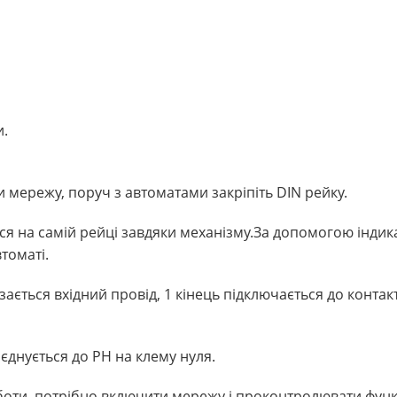
и.
 мережу, поруч з автоматами закріпіть DIN рейку.
я на самій рейці завдяки механізму.
За допомогою індик
томаті.
зається вхідний провід, 1 кінець підключається до контакт
єднується до РН на клему нуля.
боти, потрібно включити мережу і проконтролювати фун