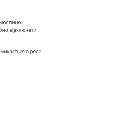
мостійно
ібно відключати
змикається в реле