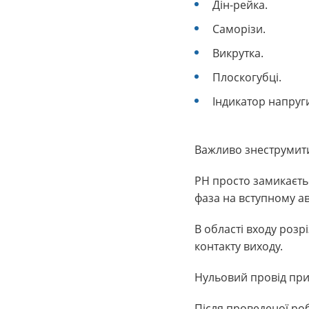
Дін-рейка.
Саморізи.
Викрутка.
Плоскогубці.
Індикатор напруг
Важливо знеструмити
РН просто замикаєтьс
фаза на вступному ав
В області входу розрі
контакту виходу.
Нульовий провід при
Після проведеної ро