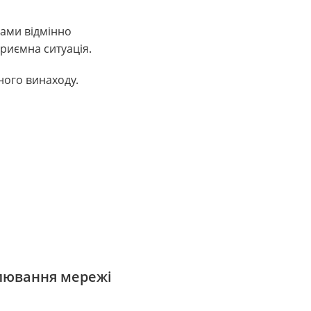
мами відмінно
приємна ситуація.
ного винаходу.
улювання мережі