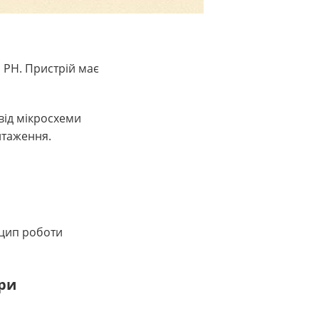
 РН. Пристрій має
 від мікросхеми
нтаження.
нцип роботи
ри