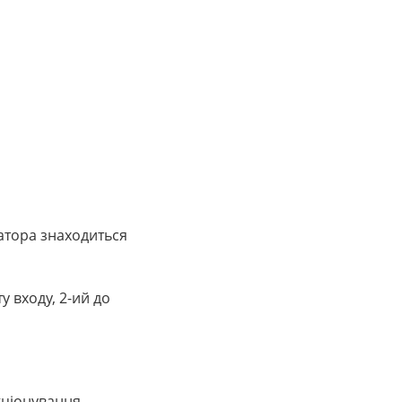
атора знаходиться
у входу, 2-ий до
кціонування