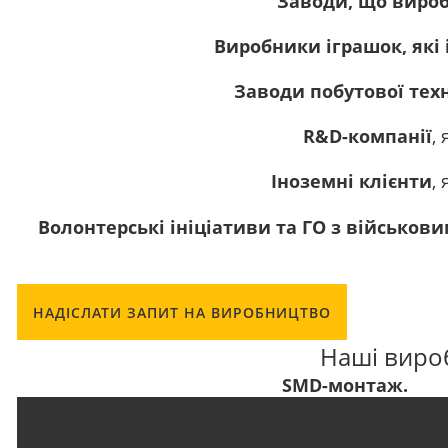
Заводи, що виро
Виробники іграшок, які
Заводи побутової тех
R&D-компанії
,
Іноземні клієнти
,
Волонтерські ініціативи та ГО з військов
НАДІСЛАТИ ЗАПИТ НА ВИРОБНИЦТВО
Наші вироб
SMD-монтаж.