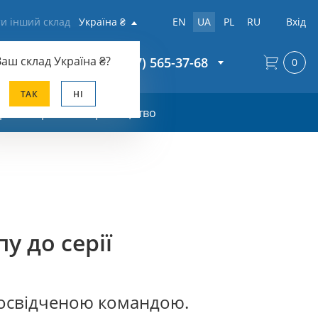
и інший склад
Україна ₴
EN
UA
PL
RU
Вхід
Ваш склад
Україна ₴
?
+38 (067) 565-37-68
0
ТАК
НІ
ро контрактне виробнцитво
у до серії
досвідченою командою.