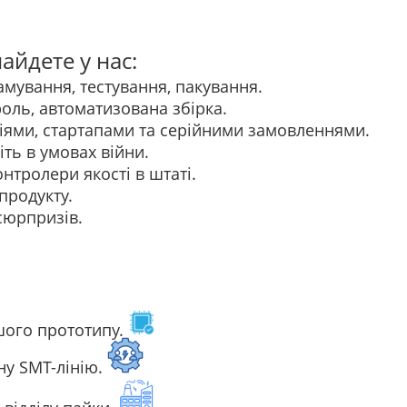
айдете у нас:
мування, тестування, пакування.
роль, автоматизована збірка.
ями, стартапами та серійними замовленнями.
ть в умовах війни.
нтролери якості в штаті.
 продукту.
сюрпризів.
шого прототипу.
ну SMT-лінію.