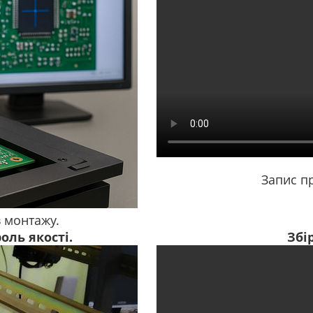
Запис пр
 монтажу.
оль якості.
Збі