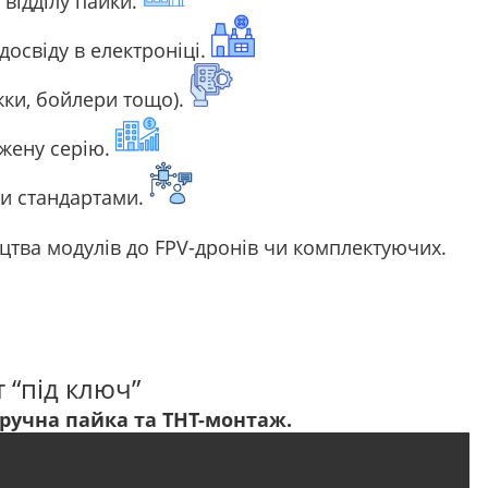
 відділу пайки.
досвіду в електроніці.
жки, бойлери тощо).
ежену серію.
ми стандартами.
цтва модулів до FPV-дронів чи комплектуючих.
 “під ключ”
 ручна пайка та THT-монтаж.