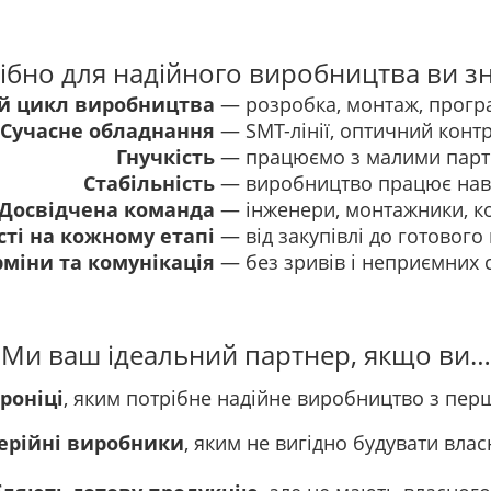
ібно для надійного виробництва ви зн
й цикл виробництва
—
розробка, монтаж, програ
Сучасне обладнання
—
SMT-лінії, оптичний конт
Гнучкість
—
працюємо з малими парті
Стабільність
—
виробництво працює наві
Досвідчена команда
—
інженери, монтажники, ко
сті на кожному етапі
—
від закупівлі до готового
ерміни та комунікація
—
без зривів і неприємних 
Ми ваш ідеальний партнер, якщо ви…
роніці
, яким потрібне надійне виробництво з пер
ерійні виробники
, яким не вигідно будувати влас