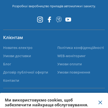
Розробка і виробництво приладів автоматики і захисту.
Клієнтам
Новатек-електро
Політика конфіденційності
Умови доставки
WEB-моніторинг
Блог
Умови оплати
Договір публічної оферти
Умови повернення
Контакти
+38 (067) 565-37-68
Ми використовуємо cookies, щоб
забезпечити найкраще обслуговування.
+38 (050) 359-39-11