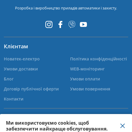
Розробка і виробництво приладів автоматики і захисту.
Клієнтам
Новатек-електро
Політика конфіденційності
Умови доставки
WEB-моніторинг
Блог
Умови оплати
Договір публічної оферти
Умови повернення
Контакти
+38 (067) 565-37-68
Ми використовуємо cookies, щоб
забезпечити найкраще обслуговування.
+38 (050) 359-39-11