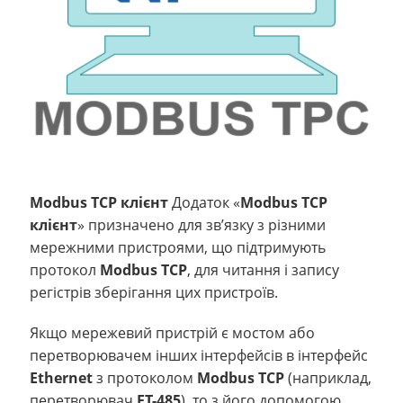
Modbus TCP клієнт
Додаток «
Modbus TCP
клієнт
» призначено для зв’язку з різними
мережними пристроями, що підтримують
протокол
Modbus TCP
, для читання і запису
регістрів зберігання цих пристроїв.
Якщо мережевий пристрій є мостом або
перетворювачем інших інтерфейсів в інтерфейс
Ethernet
з протоколом
Modbus TCP
(наприклад,
перетворювач
ET-485
), то з його допомогою