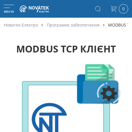
0
МЕНЮ
Новатек-Електро
Програмне забезпечення
MODBUS TC
MODBUS TCP КЛІЄНТ