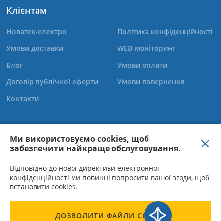
Клієнтам
Новатек-електро
Політика конфіденційності
Умови доставки
WEB-моніторинг
Блог
Умови оплати
Договір публічної оферти
Умови повернення
Контакти
+38 (067) 565-37-68
Ми використовуємо cookies, щоб
забезпечити найкраще обслуговування.
+38 (050) 359-39-11
+38 (063) 301-30-40
Відповідно до нової директиви електронної
конфіденційності ми повинні попросити вашої згоди, щоб
встановити cookies.
ТОВ "Новатек-Електро" - Директор Богачов О.М., ІПН 310950015523,
ДОЗВОЛИТИ ФАЙЛИ COOKIE
КОД ОКПО 31095003