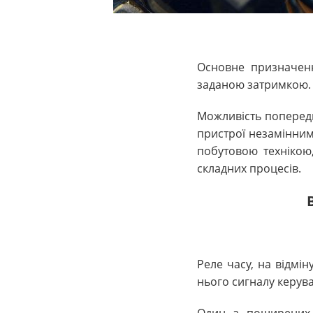
Основне призначе
заданою затримкою.
Можливість попередн
пристрої незамінним
побутовою технікою,
складних процесів.
Реле часу, на відмі
нього сигналу керув