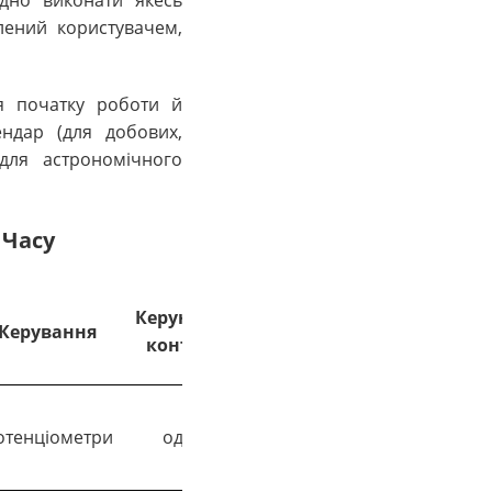
дно виконати якесь
лений користувачем,
я початку роботи й
ндар (для добових,
(для астрономічного
 Часу
Керуючий
Струм
Керування
Живлення
контакт
комутації
AC 230V-
отенціометри
один
До 6А
240V