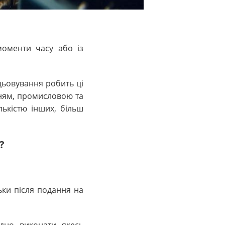
моменти часу або із
цьовування робить ці
нням, промисловою та
лькістю інших, більш
?
ьки після подання на