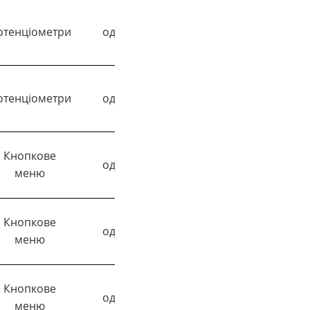
AC/DC 24V-
отенціометри
один
До 6А
240V
отенціометри
один
До 6А
DC 12V-24V
Кнопкове
AC 230V-
один
До 6А
меню
240V
Кнопкове
AC/DC 24V-
один
До 6А
меню
240V
Кнопкове
один
До 6А
DC 12V-24V
меню