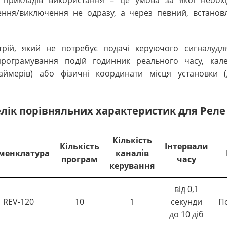
прикладів використання – це умова за якої необхі
ння/виключення не одразу, а через певний, встанов
трій, який не потребує подачі керуючого сигналудл
програмування подій годинник реального часу, кале
аймерів) або фізичні координати місця установки 
лік порівняльних характеристик для Реле
Кількість
Кількість
Інтервали
менклатура
каналів
програм
часу
керування
від 0,1
REV-120
10
1
секунди
П
до 10 діб