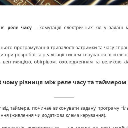
ння
реле часу
– комутація електричних кіл у задані 
ього програмування тривалості затримки та часу спра
и при розробці та реалізації систем керування освітле
 вентиляцією, обігрівом, охолодженням та великою кі
В чому різниця між реле часу та таймером 
__________
ну від таймера, починає виконувати задану програму тіл
ання (живлення чи додаткова клема керування).