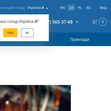
и інший склад
Україна ₴
EN
UA
PL
RU
Вхід
Ваш склад
Україна ₴
?
+38 (067) 565-37-68
0
ТАК
НІ
Прайс-лист
Приклади