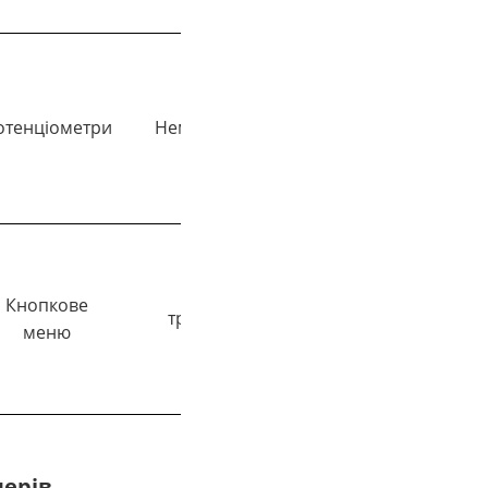
AC 230V-
отенціометри
Немає
До 5А
240V / DC
24V
Кнопкове
AC/DC 85V-
три
До 10А
меню
270V
мерів