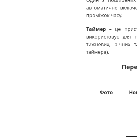
Один з поширених 
автоматичне включе
проміжок часу.
Таймер
– це прис
використовує для 
тижневих, річних т
таймера).
Пере
Фото
Но