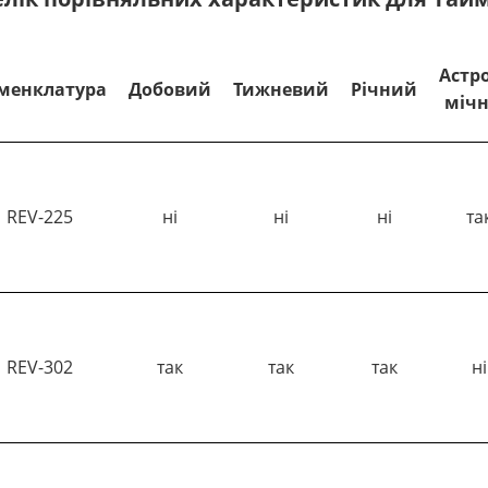
Астр
менклатура
Добовий
Тижневий
Річний
міч
REV-225
ні
ні
ні
та
REV-302
так
так
так
ні