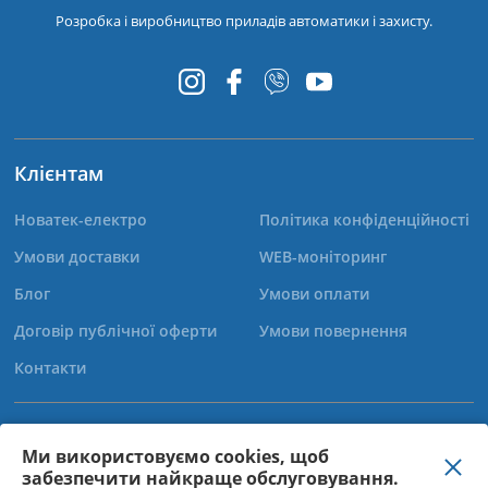
Розробка і виробництво приладів автоматики і захисту.
Клієнтам
Новатек-електро
Політика конфіденційності
Умови доставки
WEB-моніторинг
Блог
Умови оплати
Договір публічної оферти
Умови повернення
Контакти
+38 (067) 565-37-68
Ми використовуємо cookies, щоб
забезпечити найкраще обслуговування.
+38 (050) 359-39-11