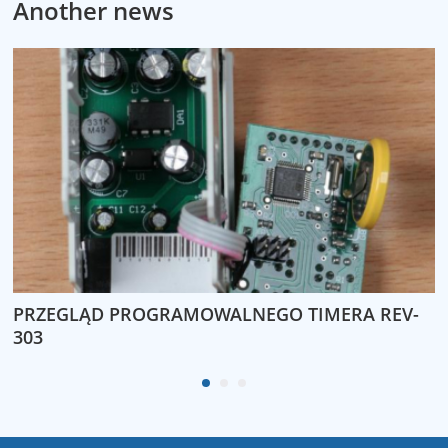
Another news
PRZEGLĄD PROGRAMOWALNEGO TIMERA REV-
P
303
N