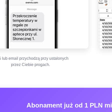
lub email przychodzą przy ustalonych
przez Ciebie progach.
Abonament już od 1 PLN mi