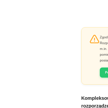
Zgod
Rozpo
m.in.
pomie
posi
P
Kompleksow
rozporządz