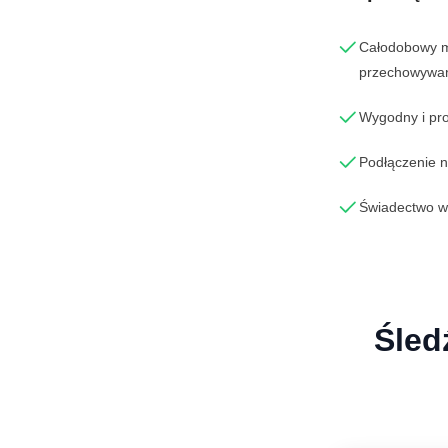
Całodobowy mo
przechowywan
Wygodny i pr
Podłączenie n
Świadectwo w
Śled