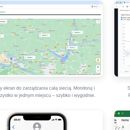
y ekran do zarządzania całą siecią. Monitoruj i
S
szystko w jednym miejscu – szybko i wygodnie.