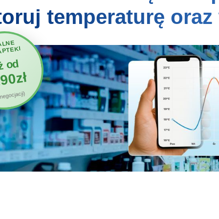
oruj temperaturę oraz
ALNE
APTEKI
ż od
90zł
negocjacji)