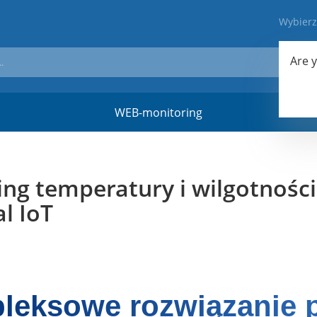
Wybier
Are 
WEB-monitoring
Materi
ng temperatury i wilgotności 
al IoT
leksowe rozwiązanie p