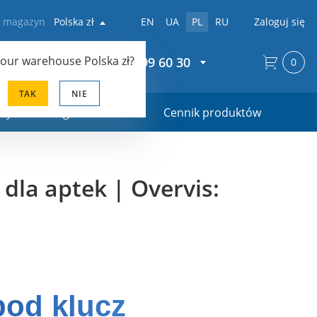
z magazyn
Polska zł
EN
UA
PL
RU
Zaloguj się
your warehouse
Polska zł
?
+48 22 299 60 30
0
TAK
NIE
ały marketingowe
Cennik produktów
dla aptek | Overvis:
od klucz