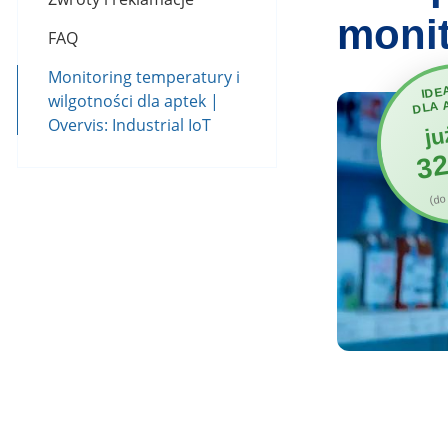
monit
FAQ
Monitoring temperatury i
IDE
wilgotności dla aptek |
DLA 
Overvis: Industrial IoT
ju
32
(do 