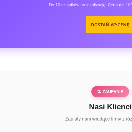
Do 16 czujników na lokalizację. Cena dla 100
DOSTAŃ WYCENĘ
🤝 ZAUFANIE
Nasi Klienci
Zaufały nam wiodące firmy z ró