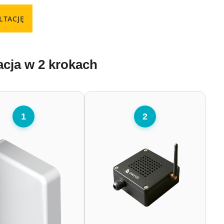
TACJĘ
acja w 2 krokach
1
2