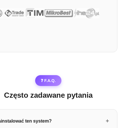
❓ F.A.Q.
Często zadawane pytania
+
ainstalować ten system?