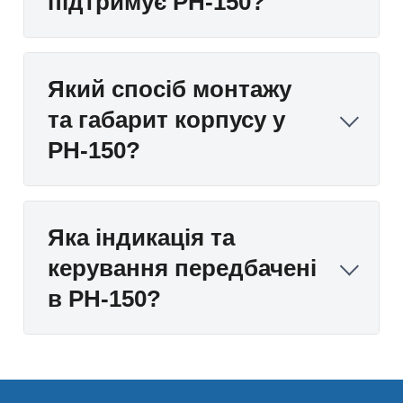
підтримує РН-150?
Який спосіб монтажу
та габарит корпусу у
РН-150?
Яка індикація та
керування передбачені
в РН-150?