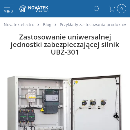
0
MENU
Novatek-electro
Blog
Przykłady zastosowania produktów 
Zastosowanie uniwersalnej
jednostki zabezpieczającej silnik
UBZ-301