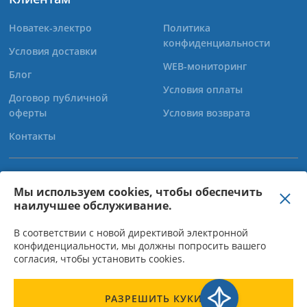
Новатек-электро
Политика
конфиденциальности
Условия доставки
WEB-мониторинг
Блог
Условия оплаты
Договор публичной
оферты
Условия возврата
Контакты
+38 (067) 565-37-68
Мы используем cookies, чтобы обеспечить
наилучшее обслуживание.
+38 (050) 359-39-11
+38 (063) 301-30-40
В соответствии с новой директивой электронной
конфиденциальности, мы должны попросить вашего
согласия, чтобы установить cookies.
ООО "Новатек Электро" - Директор Богачов О.М, ІНН 310950015523,
РАЗРЕШИТЬ КУКИ
КОД ОКПО 31095003