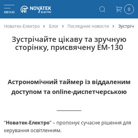
0
МЕНЮ
Новатек-Електро
Блог
Последние новости
Зустріча
Зустрічайте цікаву та зручную
сторінку, присвячену ЕМ-130
Астрономічний таймер із віддаленим
доступом та online-диспетчерською
__________
“
Новатек-Електро
” – пропонує сучасне рішення для
керування освітленням.