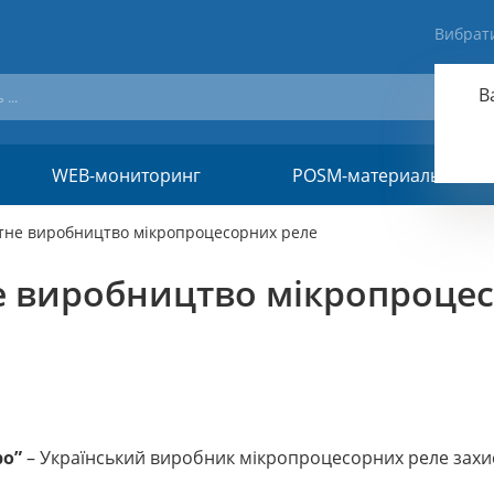
Вибрат
В
WEB-мониторинг
POSM-материалы
тне виробництво мікропроцесорних реле
е виробництво мікропроцес
ро”
– Український виробник мікропроцесорних реле захис