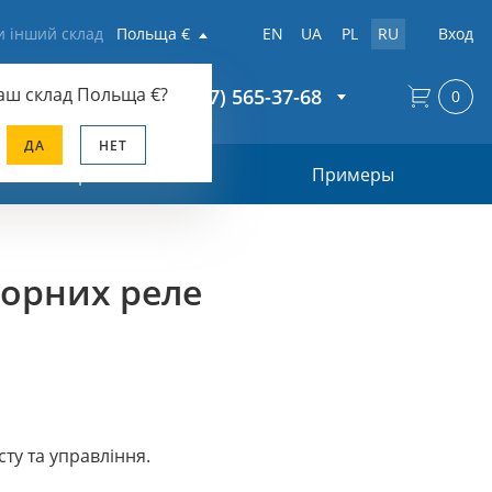
и інший склад
Польща €
EN
UA
PL
RU
Вход
аш склад
Польща €
?
+38 (067) 565-37-68
0
ДА
НЕТ
Прайс-лист
Примеры
орних реле
ту та управління.