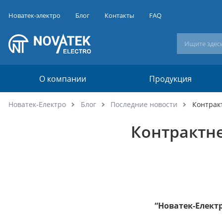
Новатек-электро
Блог
Контакты
FAQ
О компании
Продукция
Новатек-Електро
Блог
Последние новости
Контрак
Контрактн
“Новатек-Елект