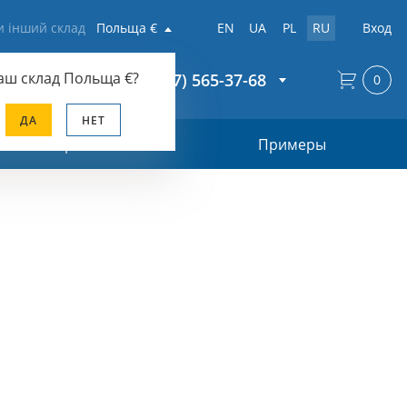
и інший склад
Польща €
EN
UA
PL
RU
Вход
аш склад
Польща €
?
+38 (067) 565-37-68
0
ДА
НЕТ
Прайс-лист
Примеры