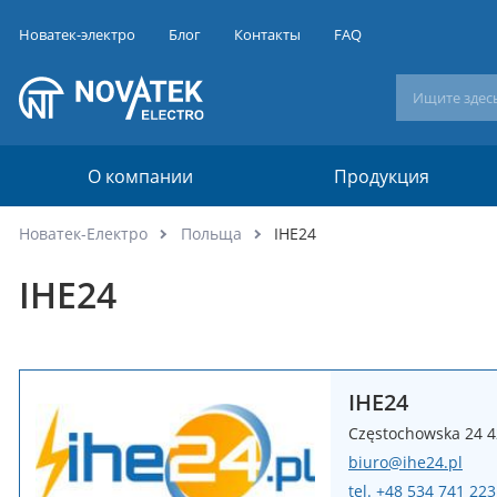
Новатек-электро
Блог
Контакты
FAQ
О компании
Продукция
Новатек-Електро
Польща
IHE24
IHE24
IHE24
Częstochowska 24 4
biuro@ihe24.pl
tel. +48 534 741 223