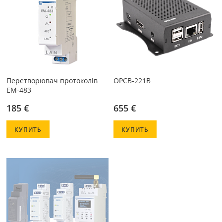
Перетворювач протоколів
OPCB-221В
EM-483
185 €
655 €
КУПИТЬ
КУПИТЬ