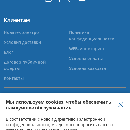
Клиентам
Новатек-электро
Политика
конфиденциальности
Условия доставки
WEB-мониторинг
Блог
Условия оплаты
Договор публичной
оферты
Условия возврата
Контакты
+38 (067) 565-37-68
Мы используем cookies, чтобы обеспечить
наилучшее обслуживание.
+38 (050) 359-39-11
+38 (063) 301-30-40
В соответствии с новой директивой электронной
конфиденциальности, мы должны попросить вашего