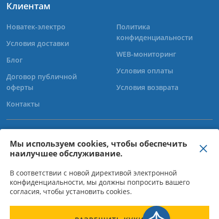
Клиентам
Новатек-электро
Политика
конфиденциальности
Условия доставки
WEB-мониторинг
Блог
Условия оплаты
Договор публичной
оферты
Условия возврата
Контакты
+38 (067) 565-37-68
Мы используем cookies, чтобы обеспечить
наилучшее обслуживание.
+38 (050) 359-39-11
+38 (063) 301-30-40
В соответствии с новой директивой электронной
конфиденциальности, мы должны попросить вашего
согласия, чтобы установить cookies.
ООО "Новатек Электро" - Директор Богачов О.М, ІНН 310950015523,