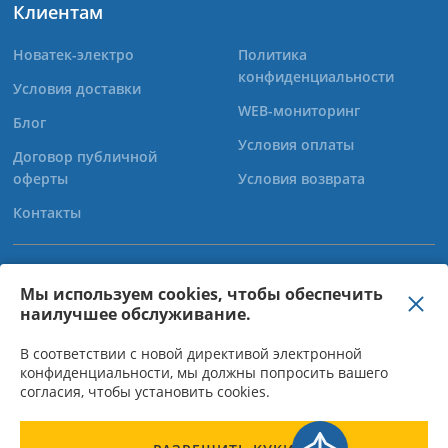
Клиентам
Новатек-электро
Политика
конфиденциальности
Условия доставки
WEB-мониторинг
Блог
Условия оплаты
Договор публичной
оферты
Условия возврата
Контакты
+38 (067) 565-37-68
Мы используем cookies, чтобы обеспечить
наилучшее обслуживание.
+38 (050) 359-39-11
+38 (063) 301-30-40
В соответствии с новой директивой электронной
конфиденциальности, мы должны попросить вашего
согласия, чтобы установить cookies.
ООО "Новатек Электро" - Директор Богачов О.М, ІНН 310950015523,