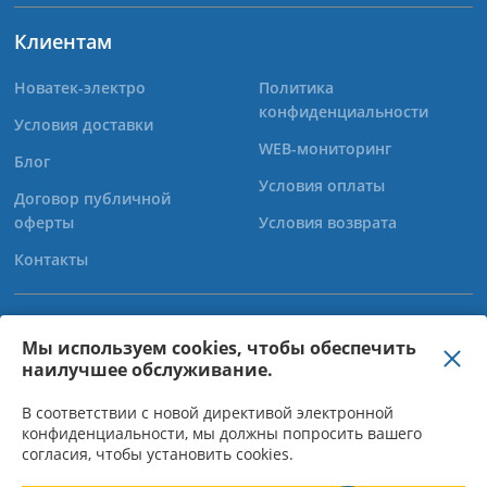
Клиентам
Новатек-электро
Политика
конфиденциальности
Условия доставки
WEB-мониторинг
Блог
Условия оплаты
Договор публичной
оферты
Условия возврата
Контакты
+38 (067) 565-37-68
Мы используем cookies, чтобы обеспечить
наилучшее обслуживание.
+38 (050) 359-39-11
+38 (063) 301-30-40
В соответствии с новой директивой электронной
конфиденциальности, мы должны попросить вашего
согласия, чтобы установить cookies.