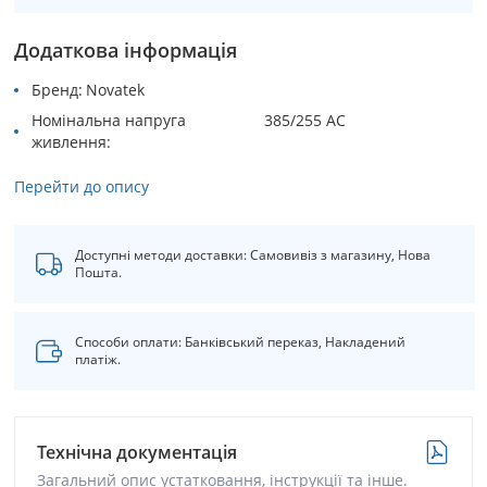
Додаткова інформація
Бренд
Novatek
Номінальна напруга
385/255 АС
живлення
Перейти до опису
Доступні методи доставки: Самовивіз з магазину, Нова
Пошта.
Способи оплати: Банківський переказ, Накладений
платіж.
Технічна документація
Загальний опис устатковання, інструкції та інше.