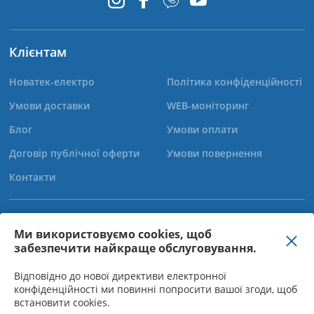
Клієнтам
Новатек-електро
Політика конфіденційності
Умови доставки
WEB-моніторинг
Блог
Умови оплати
Договір публічної оферти
Умови повернення
Контакти
+38 (067) 565-37-68
Ми використовуємо cookies, щоб
забезпечити найкраще обслуговування.
+38 (050) 359-39-11
+38 (063) 301-30-40
Відповідно до нової директиви електронної
конфіденційності ми повинні попросити вашої згоди, щоб
встановити cookies.