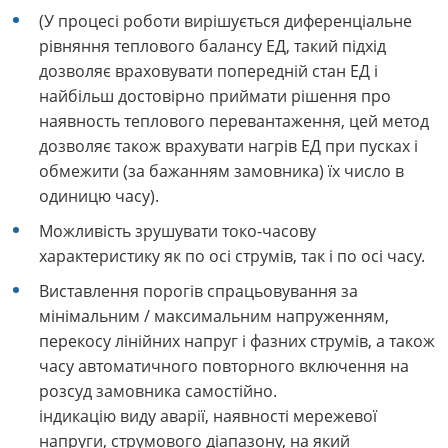
(У процесі роботи вирішується диференціальне
рівняння теплового балансу ЕД, т
акий підхід
дозволяє враховувати попередній стан ЕД і
найбільш достовірно приймати рішення про
наявность теплового перевантаження, ц
ей метод
дозволяє також врахувати нагрів ЕД при пусках і
обмежити (за бажанням замовника) їх число в
одиницю часу).
Можливість зрушувати токо-часову
характеристику як по осі струмів, так і по осі часу.
Виставлення порогів спрацьовування за
мінімальним / максимальним напруженням,
перекосу лінійних напруг і фазних струмів, а також
часу автоматичного повторного включення на
розсуд замовника самостійно.
індикацію виду аварії, наявності мережевої
напруги, струмового діапазону, на який