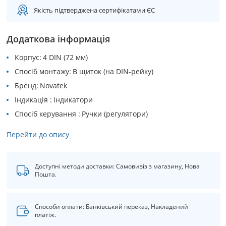
Якість підтверджена сертифікатами ЄС
Додаткова інформація
Корпус
4 DIN (72 мм)
Спосіб монтажу
В щиток (на DIN-рейку)
Бренд
Novatek
Індикація
Індикатори
Спосіб керування
Ручки (регулятори)
Перейти до опису
Доступні методи доставки: Самовивіз з магазину, Нова
Пошта.
Способи оплати: Банківський переказ, Накладений
платіж.