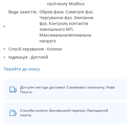
протоколу Modbus
Види захистів
Обрив фази, Симетрія фаз,
Чергування фаз, Злипання
фаз, Контроль контактів
зовнішнього МП,
Максимальна/мінімальна
напруга
Спосіб керування
Кнопки
Індикація
Дисплей
Перейти до опису
Доступні методи доставки: Самовивіз з магазину, Нова
Пошта.
Способи оплати: Банківський переказ, Накладений
платіж.