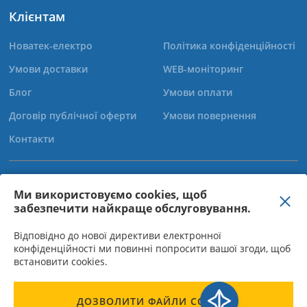
Клієнтам
Новатек-електро
Політика конфіденційності
Умови доставки
WEB-моніторинг
Блог
Умови оплати
Договір публічної оферти
Умови повернення
Контакти
+38 (067) 565-37-68
Ми використовуємо cookies, щоб
забезпечити найкраще обслуговування.
+38 (050) 359-39-11
+38 (063) 301-30-40
Відповідно до нової директиви електронної
конфіденційності ми повинні попросити вашої згоди, щоб
встановити cookies.
ТОВ "Новатек-Електро" - Директор Богачов О.М., ІПН 310950015523,
ДОЗВОЛИТИ ФАЙЛИ COOKIE