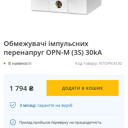
Обмежувачі імпульсних
перенапруг OPN-M (3S) 30kA
В наявності
Код товару:
NTOPN3S30
1 794 ₴
ДОДАТИ В КОШИК
3 місяці
:
гарантія на виріб
Прилад пройшов перевірку на працездатність