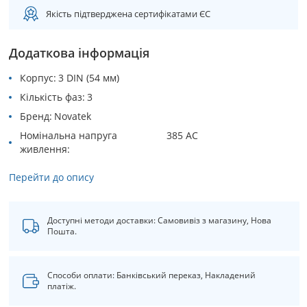
Якість підтверджена сертифікатами ЄС
Додаткова інформація
Корпус
3 DIN (54 мм)
Кількість фаз
3
Бренд
Novatek
Номінальна напруга
385 АС
живлення
Перейти до опису
Доступні методи доставки: Самовивіз з магазину, Нова
Пошта.
Способи оплати: Банківський переказ, Накладений
платіж.