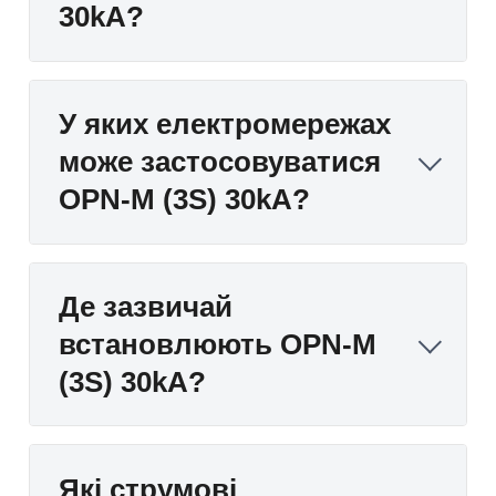
30kA?
У яких електромережах
може застосовуватися
OPN-M (3S) 30kA?
Де зазвичай
встановлюють OPN-M
(3S) 30kA?
Які струмові