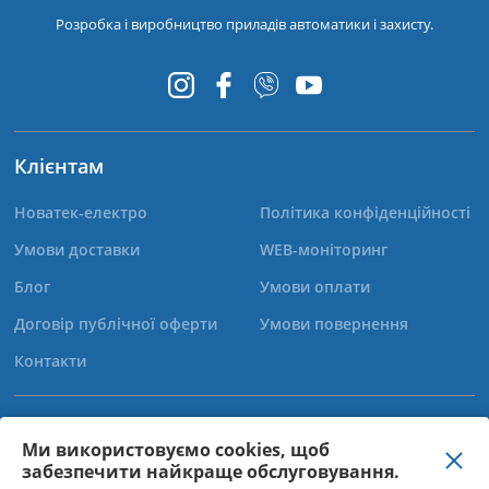
Розробка і виробництво приладів автоматики і захисту.
Клієнтам
Новатек-електро
Політика конфіденційності
Умови доставки
WEB-моніторинг
Блог
Умови оплати
Договір публічної оферти
Умови повернення
Контакти
+38 (067) 565-37-68
Ми використовуємо cookies, щоб
забезпечити найкраще обслуговування.
+38 (050) 359-39-11