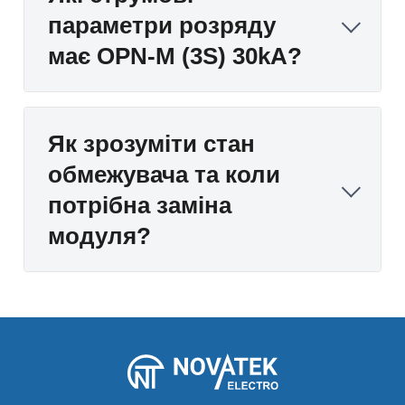
параметри розряду
має OPN-M (3S) 30kA?
Як зрозуміти стан
обмежувача та коли
потрібна заміна
модуля?