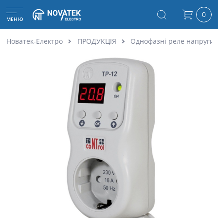
0
МЕНЮ
Новатек-Електро
ПРОДУКЦІЯ
Однофазні реле напруги