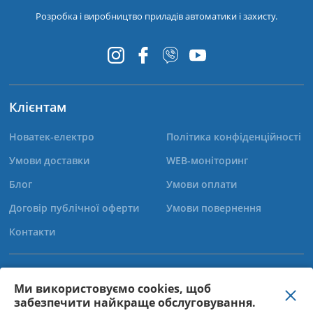
Розробка і виробництво приладів автоматики і захисту.
Клієнтам
Новатек-електро
Політика конфіденційності
Умови доставки
WEB-моніторинг
Блог
Умови оплати
Договір публічної оферти
Умови повернення
Контакти
+38 (067) 565-37-68
Ми використовуємо cookies, щоб
забезпечити найкраще обслуговування.
+38 (050) 359-39-11