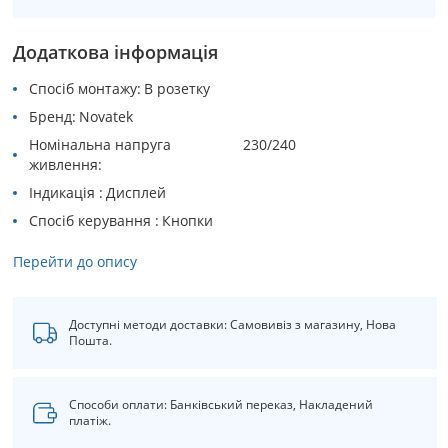
Додаткова інформація
Спосіб монтажу
В розетку
Бренд
Novatek
Номінальна напруга
230/240
живлення
Індикація
Дисплей
Спосіб керування
Кнопки
Перейти до опису
Доступні методи доставки: Самовивіз з магазину, Нова
Пошта.
Способи оплати: Банківський переказ, Накладений
платіж.