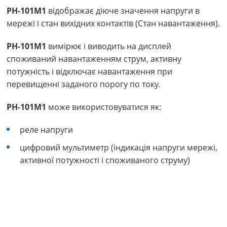
РН-101М1
відображає діюче значення напруги в
мережі і стан вихідних контактів (Стан навантаження).
РН-101М1
вимірює і виводить на дисплей
споживаний навантаженням струм, активну
потужність і відключає навантаження при
перевищенні заданого порогу по току.
РН-101М1
може використовуватися як:
реле напруги
цифровий мультиметр (індикація напруги мережі,
активної потужності і споживаного струму)