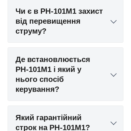
Чи є в РН-101М1 захист
від перевищення
струму?
Де встановлюється
РН-101М1 і який у
нього спосіб
керування?
Який гарантійний
строк на РН-101М1?