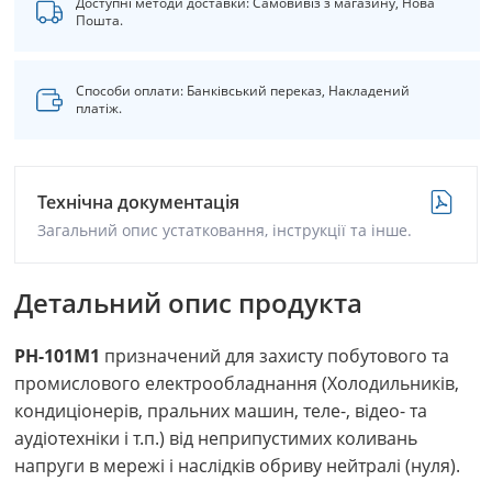
Доступні методи доставки: Самовивіз з магазину, Нова
Пошта.
Способи оплати: Банківський переказ, Накладений
платіж.
Технічна документація
Загальний опис устатковання, інструкції та інше.
Детальний опис продукта
РН-101М1
призначений для захисту побутового та
промислового електрообладнання (Холодильників,
кондиціонерів, пральних машин, теле-, відео- та
аудіотехніки і т.п.) від неприпустимих коливань
напруги в мережі і наслідків обриву нейтралі (нуля).