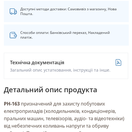
Доступні методи доставки: Самовивіз з магазину, Нова
Пошта.
Способи оплати: Банківський переказ, Накладений
платіж.
Технічна документація
Загальний опис устатковання, інструкції та інше.
Детальний опис продукта
РН-163
призначений для захисту побутових
електроприладів
(холодильників,
кондиціонерів,
пральних машин, телевізорів, аудіо- та відеотехніки)
від небезпечних коливань напруги та обриву