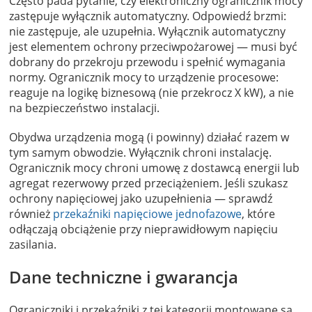
Często pada pytanie, czy elektroniczny ogranicznik mocy
zastępuje wyłącznik automatyczny. Odpowiedź brzmi:
nie zastępuje, ale uzupełnia. Wyłącznik automatyczny
jest elementem ochrony przeciwpożarowej — musi być
dobrany do przekroju przewodu i spełnić wymagania
normy. Ogranicznik mocy to urządzenie procesowe:
reaguje na logikę biznesową (nie przekrocz X kW), a nie
na bezpieczeństwo instalacji.
Obydwa urządzenia mogą (i powinny) działać razem w
tym samym obwodzie. Wyłącznik chroni instalację.
Ogranicznik mocy chroni umowę z dostawcą energii lub
agregat rezerwowy przed przeciążeniem. Jeśli szukasz
ochrony napięciowej jako uzupełnienia — sprawdź
również
przekaźniki napięciowe jednofazowe
, które
odłączają obciążenie przy nieprawidłowym napięciu
zasilania.
Dane techniczne i gwarancja
Ograniczniki i przekaźniki z tej kategorii montowane są