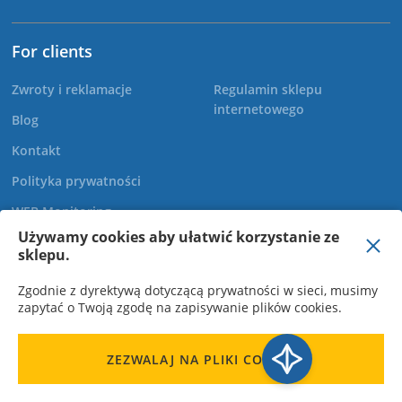
For clients
Zwroty i reklamacje
Regulamin sklepu
internetowego
Blog
Kontakt
Polityka prywatności
WEB Monitoring
Używamy cookies aby ułatwić korzystanie ze
sklepu.
+48 22 299 60 30
Zgodnie z dyrektywą dotyczącą prywatności w sieci, musimy
zapytać o Twoją zgodę na zapisywanie plików cookies.
ZEZWALAJ NA PLIKI COOKIE
Novatek-Electro Polska sp. z o.o., NIP: 7010358362. M.b.