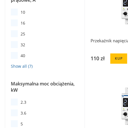
prądowe, A
10
16
25
Przekaźnik napięci
32
40
110 zł
KUP
Maksymalna moc obciążenia,
kW
2.3
3.6
5