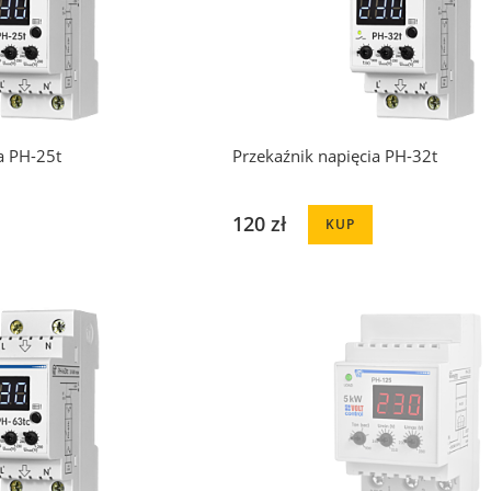
a PH-25t
Przekaźnik napięcia PH-32t
120 zł
KUP