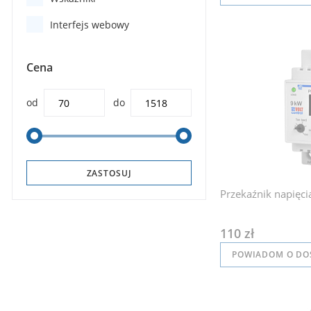
Interfejs webowy
Cena
od
do
ZASTOSUJ
Przekaźnik napięc
110 zł
POWIADOM O DO