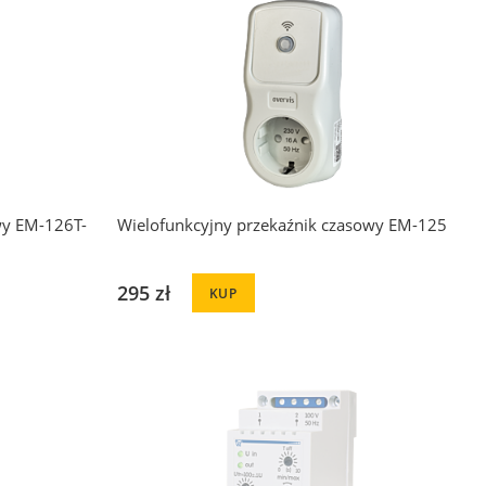
wy EM-126T-
Wielofunkcyjny przekaźnik czasowy EM-125
295 zł
KUP