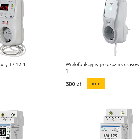
tury TP-12-1
Wielofunkcyjny przekaźnik czaso
1
300 zł
KUP