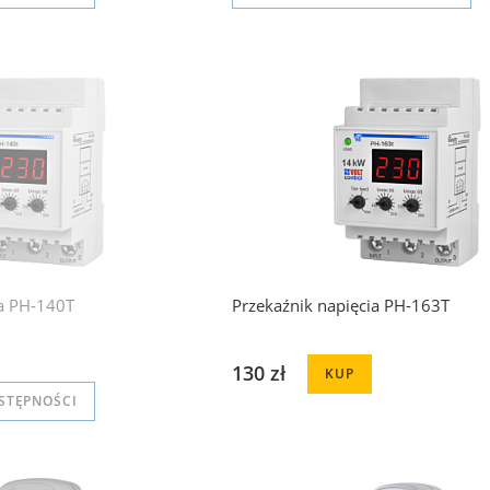
ia PH-140T
Przekaźnik napięcia PH-163T
130 zł
KUP
STĘPNOŚCI