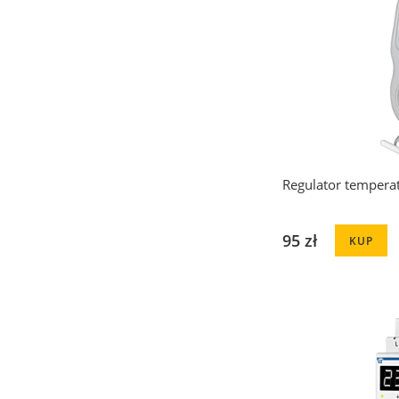
Regulator tempera
95 zł
KUP