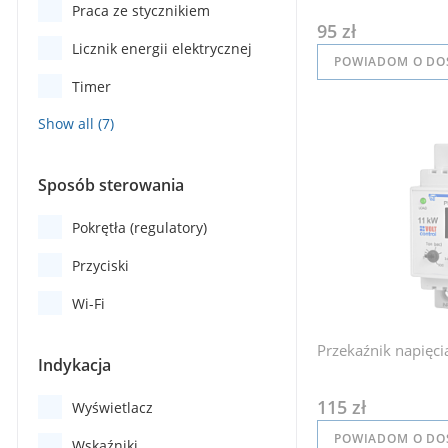
Praca ze stycznikiem
95 zł
Licznik energii elektrycznej
POWIADOM O DO
Timer
Sposób sterowania
Pokrętła (regulatory)
Przyciski
Wi-Fi
Przekaźnik napięc
Indykacja
115 zł
Wyświetlacz
POWIADOM O DO
Wskaźniki