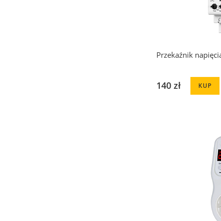
Przekaźnik napięc
140 zł
KUP