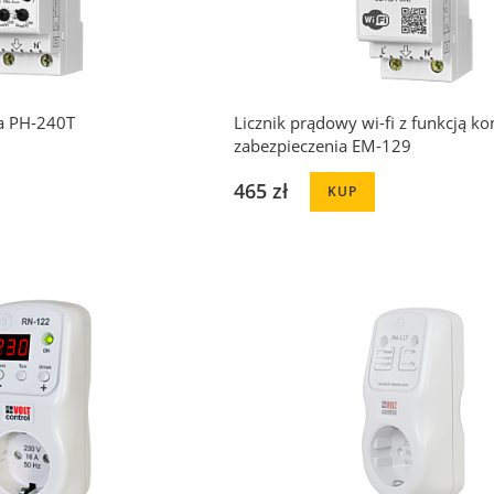
ia PH-240T
Licznik prądowy wi-fi z funkcją kon
zabezpieczenia EM-129
465 zł
KUP