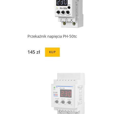
Przekaźnik napięcia PH-50tc
145 zł
KUP