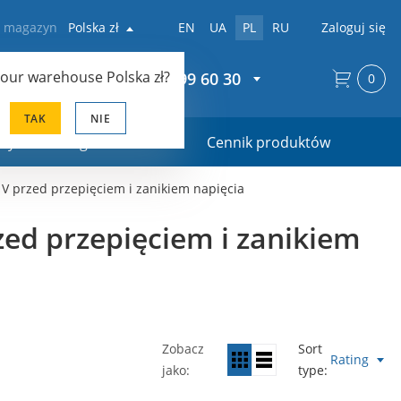
z magazyn
Polska zł
EN
UA
PL
RU
Zaloguj się
your warehouse
Polska zł
?
+48 22 299 60 30
0
TAK
NIE
ały marketingowe
Cennik produktów
V przed przepięciem i zanikiem napięcia
ed przepięciem i zanikiem
Zobacz
Sort
Rating
jako
type