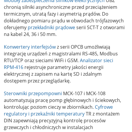
Moduły zabezpieczenia silników elektrycznych
UBZ
chronią silniki asynchroniczne przed przeciążeniem
termicznym, utratą fazy i asymetrią prądów. Do
dokładnego pomiaru prądu w obwodach trójfazowych
oferujemy
przekładniki prądowe
serii SCT-T z otworami
na kabel 24, 36 i 50 mm.
Konwertery interfejsów
z serii OPCB umożliwiają
integrację urządzeń z magistralami RS-485, Modbus
RTU/TCP oraz sieciami WiFi i GSM.
Analizator sieci
RPM-416
rejestruje parametry jakości energii
elektrycznej z zapisem na kartę SD i zdalnym
dostępem przez przeglądarkę.
Sterowniki przepompowni
MCK-107 i MCK-108
automatyzują pracę pomp głębinowych i ściekowych,
kontrolując poziom cieczy w zbiornikach.
Cyfrowe
regulatory i przekaźniki temperatury
TR z montażem
DIN zapewniają precyzyjną kontrolę procesów
grzewczych i chłodniczych w instalacjach