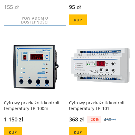
układami chłodniczymi z
155 zł
95 zł
automatycznym
rozmrażaniem MCK-102-20
POWIADOM O
KUP
DOSTĘPNOŚCI
Cyfrowy przekaźnik kontroli
Cyfrowy przekaźnik kontroli
temperatury TR-100m
temperatury TR-101
1 150 zł
368 zł
460 zł
-20%
KUP
KUP