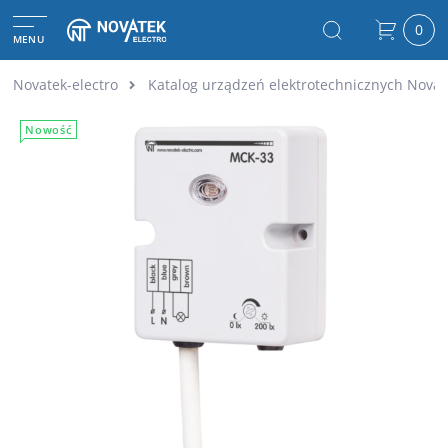
0
MENU
Novatek-electro
Katalog urządzeń elektrotechnicznych Novat
Nowość