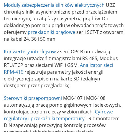
Moduły zabezpieczenia silników elektrycznych
UBZ
chronią silniki asynchroniczne przed przeciążeniem
termicznym, utratą fazy i asymetrią prądów. Do
dokładnego pomiaru prądu w obwodach trójfazowych
oferujemy
przekładniki prądowe
serii SCT-T z otworami
na kabel 24, 36 i 50 mm.
Konwertery interfejsów
z serii OPCB umożliwiają
integrację urządzeń z magistralami RS-485, Modbus
RTU/TCP oraz sieciami WiFi i GSM.
Analizator sieci
RPM-416
rejestruje parametry jakości energii
elektrycznej z zapisem na kartę SD i zdalnym
dostępem przez przeglądarkę.
Sterowniki przepompowni
MCK-107 i MCK-108
automatyzują pracę pomp głębinowych i ściekowych,
kontrolując poziom cieczy w zbiornikach.
Cyfrowe
regulatory i przekaźniki temperatury
TR z montażem
DIN zapewniają precyzyjną kontrolę procesów