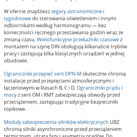
W ofercie znajdziesz
zegary astronomiczne i
tygodniowe
do sterowania oświetleniem i innymi
odbiornikami według harmonogramu — bez
konieczności ręcznego przestawiania godzin wraz ze
zmianą czasu.
Wielofunkcyjne przekaźniki czasowe
z
montażem na szynę DIN obsługują kilkanaście trybów
pracy i zastępują kilka klasycznych urządzeń w jednej
obudowie.
Ograniczniki przepięć serii OPN-M
skutecznie chronią
instalacje przed przepięciami atmosferycznymi i
łączeniowymi w klasach B, C i D.
Ograniczniki prądu i
mocy
z serii OM i RMT zabezpieczają obwody przed
przeciążeniem, zastępując tradycyjne bezpieczniki
topikowe.
Moduły zabezpieczenia silników elektrycznych
UBZ
chronią silniki asynchroniczne przed przeciążeniem
termicznym, utratą fazy i asymetrią prądów. Do