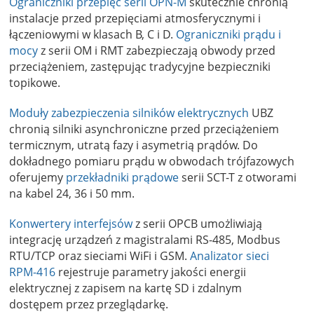
Ograniczniki przepięć serii OPN-M
skutecznie chronią
instalacje przed przepięciami atmosferycznymi i
łączeniowymi w klasach B, C i D.
Ograniczniki prądu i
mocy
z serii OM i RMT zabezpieczają obwody przed
przeciążeniem, zastępując tradycyjne bezpieczniki
topikowe.
Moduły zabezpieczenia silników elektrycznych
UBZ
chronią silniki asynchroniczne przed przeciążeniem
termicznym, utratą fazy i asymetrią prądów. Do
dokładnego pomiaru prądu w obwodach trójfazowych
oferujemy
przekładniki prądowe
serii SCT-T z otworami
na kabel 24, 36 i 50 mm.
Konwertery interfejsów
z serii OPCB umożliwiają
integrację urządzeń z magistralami RS-485, Modbus
RTU/TCP oraz sieciami WiFi i GSM.
Analizator sieci
RPM-416
rejestruje parametry jakości energii
elektrycznej z zapisem na kartę SD i zdalnym
dostępem przez przeglądarkę.