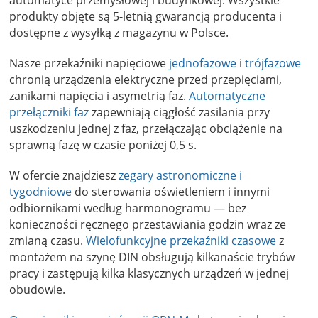
automatyce przemysłowej i budynkowej. Wszystkie
produkty objęte są 5-letnią gwarancją producenta i
dostępne z wysyłką z magazynu w Polsce.
Nasze przekaźniki napięciowe
jednofazowe
i
trójfazowe
chronią urządzenia elektryczne przed przepięciami,
zanikami napięcia i asymetrią faz.
Automatyczne
przełączniki faz
zapewniają ciągłość zasilania przy
uszkodzeniu jednej z faz, przełączając obciążenie na
sprawną fazę w czasie poniżej 0,5 s.
W ofercie znajdziesz
zegary astronomiczne i
tygodniowe
do sterowania oświetleniem i innymi
odbiornikami według harmonogramu — bez
konieczności ręcznego przestawiania godzin wraz ze
zmianą czasu.
Wielofunkcyjne przekaźniki czasowe
z
montażem na szynę DIN obsługują kilkanaście trybów
pracy i zastępują kilka klasycznych urządzeń w jednej
obudowie.