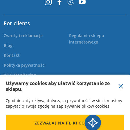
For clients
Zwroty i reklamacje
Regulamin sklepu
internetowego
Blog
Kontakt
Polityka prywatności
WEB Monitoring
Używamy cookies aby ułatwić korzystanie ze
sklepu.
+48 22 299 60 30
Zgodnie z dyrektywą dotyczącą prywatności w sieci, musimy
zapytać o Twoją zgodę na zapisywanie plików cookies.
ZEZWALAJ NA PLIKI COOKIE
Novatek-Electro Polska sp. z o.o., NIP: 7010358362. M.b.