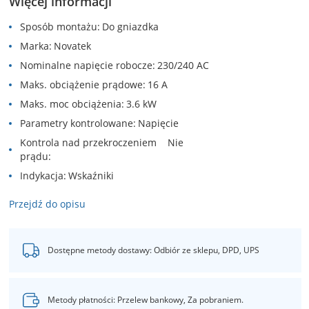
Więcej informacji
Sposób montażu
Do gniazdka
Marka
Novatek
Nominalne napięcie robocze
230/240 AC
Maks. obciążenie prądowe
16 A
Maks. moc obciążenia
3.6 kW
Parametry kontrolowane
Napięcie
Kontrola nad przekroczeniem
Nie
prądu
Indykacja
Wskaźniki
Przejdź do opisu
Dostępne metody dostawy: Odbiór ze sklepu, DPD, UPS
Metody płatności: Przelew bankowy, Za pobraniem.