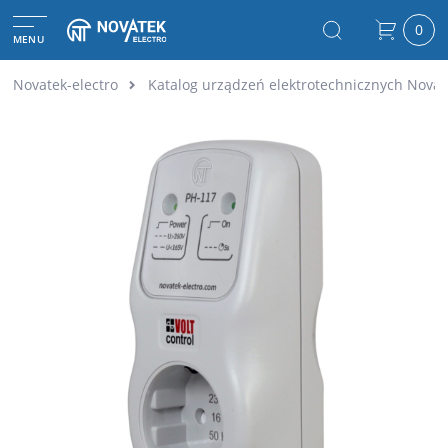
0
MENU
Novatek-electro
Katalog urządzeń elektrotechnicznych Novat