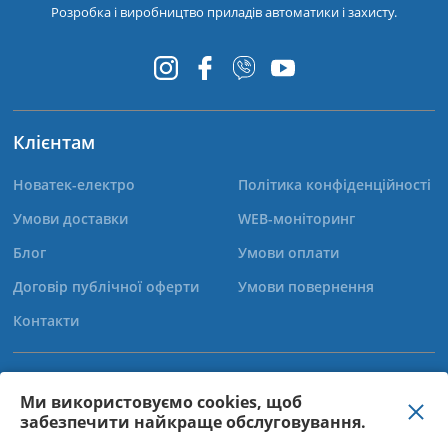
Розробка і виробництво приладів автоматики і захисту.
Клієнтам
Новатек-електро
Політика конфіденційності
Умови доставки
WEB-моніторинг
Блог
Умови оплати
Договір публічної оферти
Умови повернення
Контакти
+38 (067) 565-37-68
Ми використовуємо cookies, щоб
забезпечити найкраще обслуговування.
+38 (050) 359-39-11