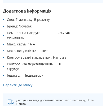
Додаткова інформація
Спосіб монтажу
В розетку
Бренд
Novatek
Номінальна напруга
230/240
живлення
Макс. струм
16 А
Макс. потужність
3.6 кВт
Контрольовані параметри
Напруга
Контроль за перевищенням
Ні
струму
Індикація
Індикатори
Перейти до опису
Доступні методи доставки: Самовивіз з магазину, Нова
Пошта.