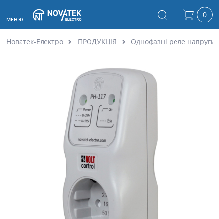
0
МЕНЮ
Новатек-Електро
ПРОДУКЦІЯ
Однофазні реле напруги