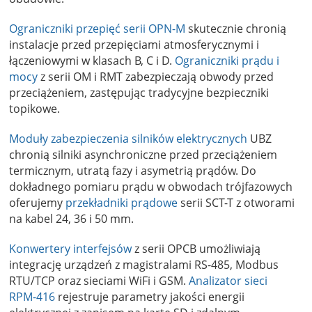
Ograniczniki przepięć serii OPN-M
skutecznie chronią
instalacje przed przepięciami atmosferycznymi i
łączeniowymi w klasach B, C i D.
Ograniczniki prądu i
mocy
z serii OM i RMT zabezpieczają obwody przed
przeciążeniem, zastępując tradycyjne bezpieczniki
topikowe.
Moduły zabezpieczenia silników elektrycznych
UBZ
chronią silniki asynchroniczne przed przeciążeniem
termicznym, utratą fazy i asymetrią prądów. Do
dokładnego pomiaru prądu w obwodach trójfazowych
oferujemy
przekładniki prądowe
serii SCT-T z otworami
na kabel 24, 36 i 50 mm.
Konwertery interfejsów
z serii OPCB umożliwiają
integrację urządzeń z magistralami RS-485, Modbus
RTU/TCP oraz sieciami WiFi i GSM.
Analizator sieci
RPM-416
rejestruje parametry jakości energii