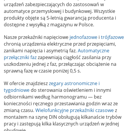
urządzeń zabezpieczających do zastosowań w
automatyce przemysłowej i budynkowej. Wszystkie
produkty objęte są 5-letnią gwarancją producenta i
dostępne z wysyłką z magazynu w Polsce.
Nasze przekaźniki napięciowe
jednofazowe
i
trójfazowe
chronią urządzenia elektryczne przed przepięciami,
zanikami napięcia i asymetrią faz.
Automatyczne
przełączniki faz
zapewniają ciągłość zasilania przy
uszkodzeniu jednej z faz, przełączając obciążenie na
sprawną fazę w czasie poniżej 0,5 s.
W ofercie znajdziesz
zegary astronomiczne i
tygodniowe
do sterowania oświetleniem i innymi
odbiornikami według harmonogramu — bez
konieczności ręcznego przestawiania godzin wraz ze
zmianą czasu.
Wielofunkcyjne przekaźniki czasowe
z
montażem na szynę DIN obsługują kilkanaście trybów
pracy i zastępują kilka klasycznych urządzeń w jednej
obudowie.