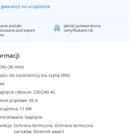
gwarancji na urządzenie
enie zostało
Jakość potwierdzona
estowane pod kątem
certyfikatami UE
nia
ormacji
DIN (36 mm)
ażu
Do rozdzielnicy (na szynę DIN)
ek
apięcie robocze
230/240 AC
żenie prądowe
50 A
bciążenia
11 kW
ontrolowane
Napięcie
unkcje
Ochrona termiczna, Ochrona termiczna
zacisków, Dziennik awarii