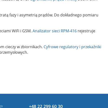
tratą fazy i asymetrią prądów. Do dokładnego pomiaru
eciami WiFi i GSM.
Analizator sieci RPM-416
rejestruje
m cieczy w zbiornikach.
Cyfrowe regulatory i przekaźniki
 przemysłowych.
+48 22 299 60 30
go