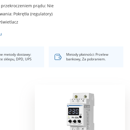
d przekroczeniem prądu
Nie
owania
Pokrętła (regulatory)
świetlacz
u
e metody dostawy:
Metody płatności: Przelew
ze sklepu, DPD, UPS
bankowy, Za pobraniem.