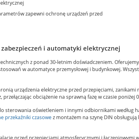
lektrycznej
 parametrów zapewni ochronę urządzeń przed
zabezpieczeń i automatyki elektrycznej
otechnicznych z ponad 30-letnim doświadczeniem. Oferujem
tosowań w automatyce przemysłowej i budynkowej. Wszystki
ronią urządzenia elektryczne przed przepięciami, zanikami n
z, przełączając obciążenie na sprawną fazę w czasie poniżej 0,
o sterowania oświetleniem i innymi odbiornikami według
ne przekaźniki czasowe
z montażem na szynę DIN obsługują ki
alacje przed przepięciami atmosferycznymi i łączeniowymi w 