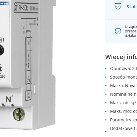
5 lat
:
Urządz
przet
działa
Więcej inf
Obudowa
2 
Sposób mont
Marka
Novat
Nominalne n
Maks. obcią
Maks. moc o
Parametry k
Dodatkowe f