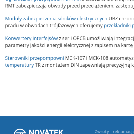
RMT zabezpieczają obwody przed przeciążeniem, zastępują
Moduły zabezpieczenia silników elektrycznych
UBZ chronią
prądu w obwodach trójfazowych oferujemy
przekładniki
Konwertery interfejsów
z serii OPCB umożliwiają integra
parametry jakości energii elektrycznej z zapisem na kart
Sterowniki przepompowni
MCK-107 i MCK-108 automatyzuj
temperatury
TR z montażem DIN zapewniają precyzyjną ko
Zwroty i reklamacj