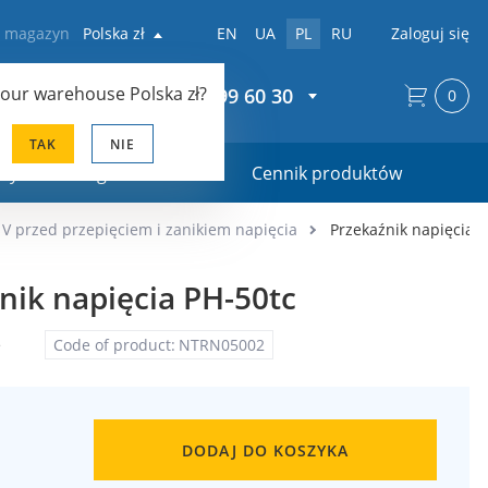
z magazyn
Polska zł
EN
UA
PL
RU
Zaloguj się
your warehouse
Polska zł
?
+48 22 299 60 30
0
TAK
NIE
ały marketingowe
Cennik produktów
V przed przepięciem i zanikiem napięcia
Przekaźnik napięcia P
nik napięcia PH-50tc
e
Code of product:
NTRN05002
DODAJ DO KOSZYKA