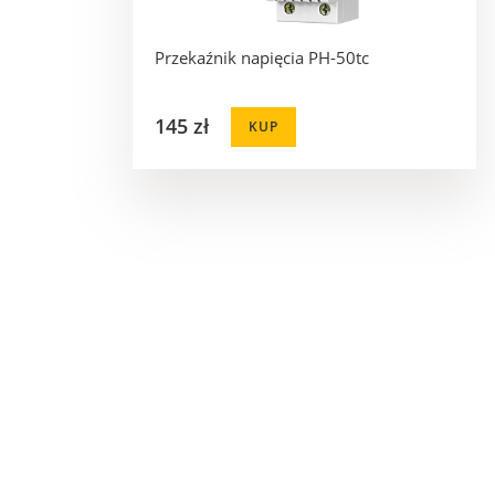
Przekaźnik napięcia PH-50tc
145 zł
KUP