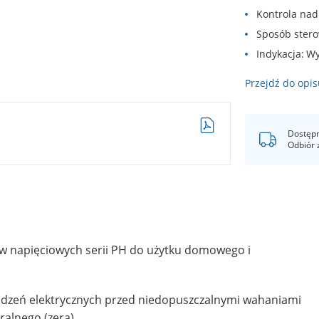
Kontrola na
Sposób ster
Indykacja
Wy
Przejdź do opis
Dostępn
Odbiór 
ów napięciowych serii PH do użytku domowego i
ądzeń elektrycznych przed niedopuszczalnymi wahaniami
ralnego (zera).