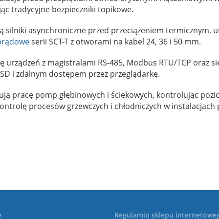
c tradycyjne bezpieczniki topikowe.
 silniki asynchroniczne przed przeciążeniem termicznym, u
 prądowe
serii SCT-T z otworami na kabel 24, 36 i 50 mm.
cję urządzeń z magistralami RS-485, Modbus RTU/TCP oraz si
ę SD i zdalnym dostępem przez przeglądarkę.
ą pracę pomp głębinowych i ściekowych, kontrolując pozio
ntrolę procesów grzewczych i chłodniczych w instalacjach
e
Regulamin sklepu internetowe