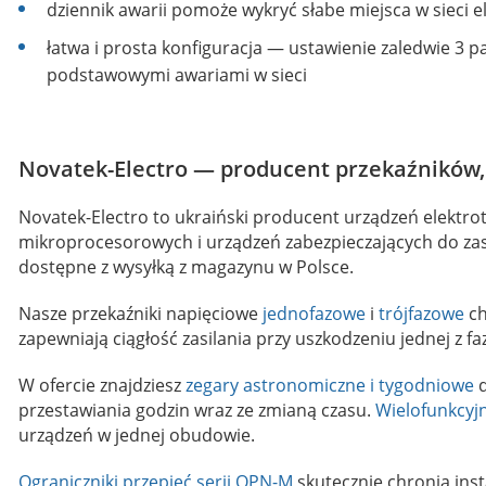
dziennik awarii pomoże wykryć słabe miejsca w sieci e
łatwa i prosta konfiguracja — ustawienie zaledwie 3
podstawowymi awariami w sieci
Novatek-Electro — producent przekaźników, 
Novatek-Electro to ukraiński producent urządzeń elektr
mikroprocesorowych i urządzeń zabezpieczających do zas
dostępne z wysyłką z magazynu w Polsce.
Nasze przekaźniki napięciowe
jednofazowe
i
trójfazowe
ch
zapewniają ciągłość zasilania przy uszkodzeniu jednej z fa
W ofercie znajdziesz
zegary astronomiczne i tygodniowe
d
przestawiania godzin wraz ze zmianą czasu.
Wielofunkcyj
urządzeń w jednej obudowie.
Ograniczniki przepięć serii OPN-M
skutecznie chronią inst