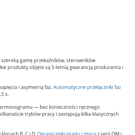
y szeroką gamę przekaźników, sterowników
e produkty objęte są 5-letnią gwarancją producenta i
apięcia i asymetrią faz.
Automatyczne przełączniki faz
5 s.
 harmonogramu — bez konieczności ręcznego
lkanaście trybów pracy i zastępują kilka klasycznych
klasach B, C i D.
Ograniczniki prądu i mocy
z serii OM i