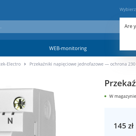
Wybier
Are 
WEB-monitoring
Materi
ek-Electro
Przekaźniki napięciowe jednofazowe — ochrona 230 
Przekaź
W magazyni
145 zł