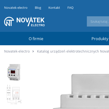
Novatek-electro
Blog
Kontakt
FAQ
O firmie
Produkty
Novatek-electro
Katalog urządzeń elektrotechnicznych Novat