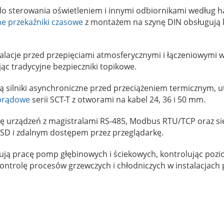
o sterowania oświetleniem i innymi odbiornikami według
ne przekaźniki czasowe
z montażem na szynę DIN obsługują ki
alacje przed przepięciami atmosferycznymi i łączeniowymi w 
c tradycyjne bezpieczniki topikowe.
 silniki asynchroniczne przed przeciążeniem termicznym, u
 prądowe
serii SCT-T z otworami na kabel 24, 36 i 50 mm.
cję urządzeń z magistralami RS-485, Modbus RTU/TCP oraz si
ę SD i zdalnym dostępem przez przeglądarkę.
ą pracę pomp głębinowych i ściekowych, kontrolując pozio
ntrolę procesów grzewczych i chłodniczych w instalacjach