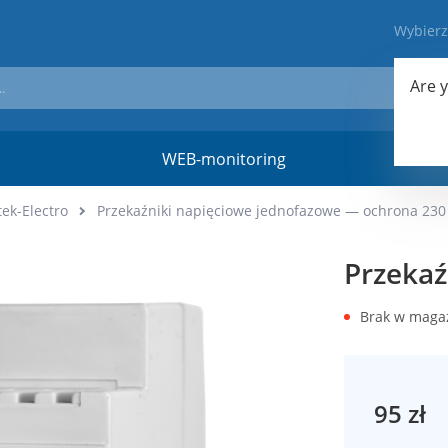
Wybier
Are 
WEB-monitoring
Materi
ek-Electro
Przekaźniki napięciowe jednofazowe — ochrona 230 
Przekaź
Brak w maga
95 zł