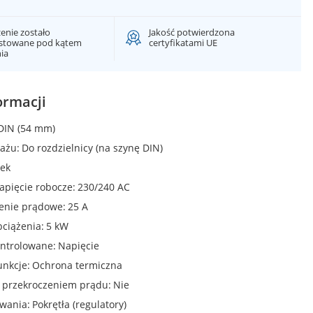
enie zostało
Jakość potwierdzona
estowane pod kątem
certyfikatami UE
nia
ormacji
DIN (54 mm)
ażu
Do rozdzielnicy (na szynę DIN)
ek
apięcie robocze
230/240 AC
żenie prądowe
25 A
bciążenia
5 kW
ontrolowane
Napięcie
unkcje
Ochrona termiczna
d przekroczeniem prądu
Nie
owania
Pokrętła (regulatory)