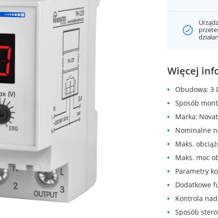
Urządz
przet
działa
Więcej inf
Obudowa
3 
Sposób mont
Marka
Novat
Nominalne n
Maks. obcią
Maks. moc o
Parametry k
Dodatkowe f
Kontrola na
Sposób ster