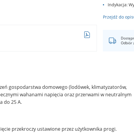
Indykacja
Wy
Przejdź do opis
Dostępn
Odbiór 
dzeń gospodarstwa domowego (lodówek, klimatyzatorów,
ezpiecznymi wahanami napięcia oraz przerwami w neutralnym
a do 25 A.
ęcie przekroczy ustawione przez użytkownika progi.