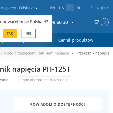
z magazyn
Polska zł
EN
UA
PL
RU
Zaloguj się
your warehouse
Polska zł
?
+48 22 299 60 30
0
TAK
NIE
ały marketingowe
Cennik produktów
V przed przepięciem i zanikiem napięcia
Przekaźnik napięcia 
nik napięcia PH-125T
zynie
Code of product:
NTRN125T3
POWIADOM O DOSTĘPNOŚCI