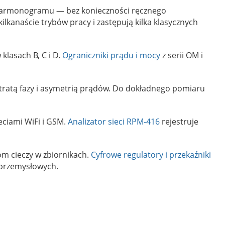
 harmonogramu — bez konieczności ręcznego
lkanaście trybów pracy i zastępują kilka klasycznych
klasach B, C i D.
Ograniczniki prądu i mocy
z serii OM i
tratą fazy i asymetrią prądów. Do dokładnego pomiaru
eciami WiFi i GSM.
Analizator sieci RPM-416
rejestruje
m cieczy w zbiornikach.
Cyfrowe regulatory i przekaźniki
 przemysłowych.