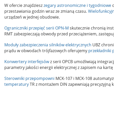
W ofercie znajdziesz
zegary astronomiczne i tygodniowe
d
przestawiania godzin wraz ze zmianą czasu.
Wielofunkcyj
urządzeń w jednej obudowie.
Ograniczniki przepięć serii OPN-M
skutecznie chronią inst
RMT zabezpieczają obwody przed przeciążeniem, zastępują
Moduły zabezpieczenia silników elektrycznych
UBZ chronią
prądu w obwodach trójfazowych oferujemy
przekładniki
Konwertery interfejsów
z serii OPCB umożliwiają integra
parametry jakości energii elektrycznej z zapisem na kart
Sterowniki przepompowni
MCK-107 i MCK-108 automatyzuj
temperatury
TR z montażem DIN zapewniają precyzyjną ko