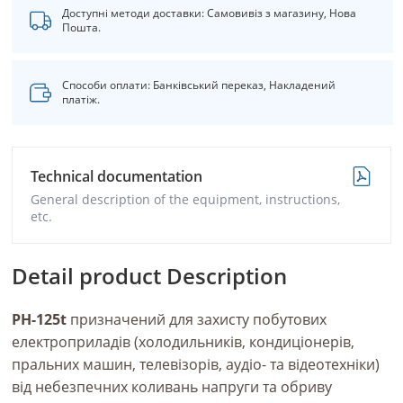
Доступні методи доставки: Самовивіз з магазину, Нова
Пошта.
Способи оплати: Банківський переказ, Накладений
платіж.
Technical documentation
General description of the equipment, instructions,
etc.
Detail product Description
РН-125t
призначений для захисту побутових
електроприладів (холодильників, кондиціонерів,
пральних машин, телевізорів, аудіо- та відеотехніки)
від небезпечних коливань напруги та обриву