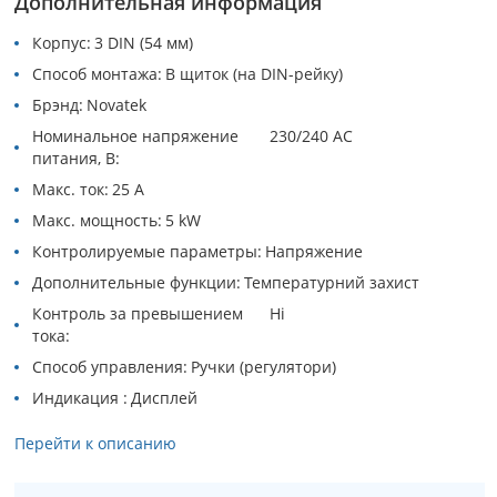
Дополнительная информация
Корпус
3 DIN (54 мм)
Способ монтажа
В щиток (на DIN-рейку)
Брэнд
Novatek
Номинальное напряжение
230/240 АC
питания, В
Макс. ток
25 A
Макс. мощность
5 kW
Контролируемые параметры
Напряжение
Дополнительные функции
Температурний захист
Контроль за превышением
Ні
тока
Способ управления
Ручки (регулятори)
Индикация
Дисплей
Перейти к описанию