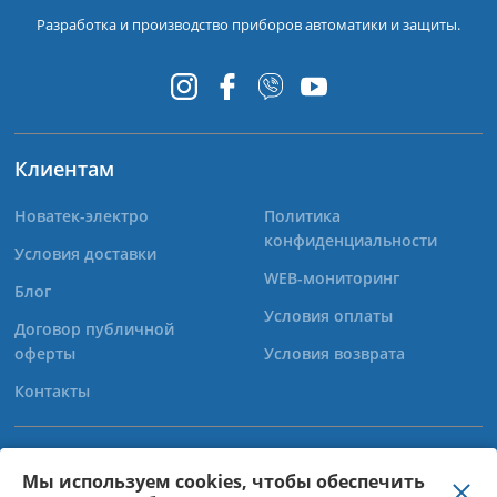
Разработка и производство приборов автоматики и защиты.
Клиентам
Новатек-электро
Политика
конфиденциальности
Условия доставки
WEB-мониторинг
Блог
Условия оплаты
Договор публичной
оферты
Условия возврата
Контакты
+38 (067) 565-37-68
Мы используем cookies, чтобы обеспечить