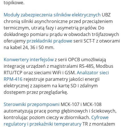
topikowe.
Moduły zabezpieczenia silników elektrycznych
UBZ
chronią silniki asynchroniczne przed przeciążeniem
termicznym, utratą fazy i asymetrią prądów. Do
dokładnego pomiaru prądu w obwodach trójfazowych
oferujemy
przekładniki prądowe
serii SCT-T z otworami
na kabel 24, 36 i 50 mm.
Konwertery interfejsów
z serii OPCB umożliwiają
integrację urządzeń z magistralami RS-485, Modbus
RTU/TCP oraz sieciami WiFi i GSM.
Analizator sieci
RPM-416
rejestruje parametry jakości energii
elektrycznej z zapisem na kartę SD i zdalnym
dostępem przez przeglądarkę.
Sterowniki przepompowni
MCK-107 i MCK-108
automatyzują pracę pomp głębinowych i ściekowych,
kontrolując poziom cieczy w zbiornikach.
Cyfrowe
regulatory i przekaźniki temperatury
TR z montażem