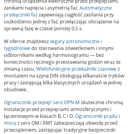
chronią urządzenia elektryczne przed przepięciami,
zanikami napięcia i asymetrią faz.
Automatyczne
przełączniki faz
zapewniają ciągłość zasilania przy
uszkodzeniu jednej z faz, przełączając obciążenie na
sprawną fazę w czasie poniżej 0,5 s.
W ofercie znajdziesz
zegary astronomiczne i
tygodniowe
do sterowania oświetleniem i innymi
odbiornikami według harmonogramu — bez
konieczności ręcznego przestawiania godzin wraz ze
zmianą czasu.
Wielofunkcyjne przekaźniki czasowe
z
montażem na szynę DIN obsługują kilkanaście trybów
pracy i zastępują kilka klasycznych urządzeń w jednej
obudowie.
Ograniczniki przepięć serii OPN-M
skutecznie chronią
instalacje przed przepięciami atmosferycznymi i
łączeniowymi w klasach B, C i D.
Ograniczniki prądu i
mocy
z serii OM i RMT zabezpieczają obwody przed
przeciążeniem, zastępując tradycyjne bezpieczniki