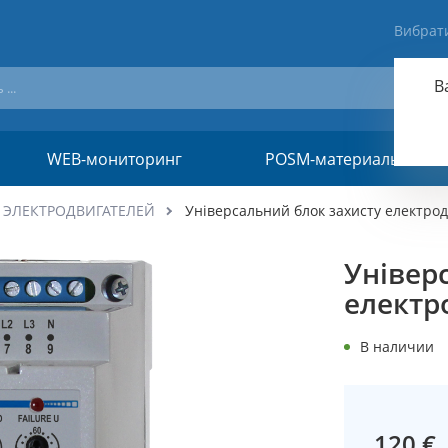
Вибрат
В
WEB-мониторинг
POSM-материалы
 ЭЛЕКТРОДВИГАТЕЛЕЙ
Універсальний блок захисту електрод
Універ
електро
В наличии
120 €