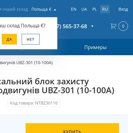
и інший склад
Польща €
EN
UA
PL
RU
Вход
аш склад
Польща €
?
+38 (067) 565-37-68
0
ДА
НЕТ
Прайс-лист
Примеры
вигунів UBZ-301 (10-100А)
сальний блок захисту
двигунів UBZ-301 (10-100А)
Код товара:
NTBZ30110
КУПИТЬ