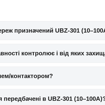
ереж призначений UBZ-301 (10–100
авності контролює і від яких захи
ачем/контактором?
я передбачені в UBZ-301 (10–100А)