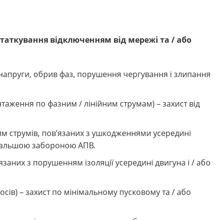
таткування відключенням від мережі та / або
 напруги, обрив фаз, порушення чергування і злипання
аження по фазним / лінійним струмам) – захист від
м струмів, пов’язаних з ушкодженнями усередині
подальшою забороною АПВ.
заних з порушенням ізоляції усередині двигуна і / або
осів) – захист по мінімальному пусковому та / або