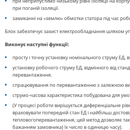
при неприпустимо низькому рівні ізоляції на корп
при поганій ізоляції.
замиканні на «землю» обмотки статора під час робо
Блок забезпечує захист електрообладнання шляхом уп
Виконує наступні функції:
просту і точну установку номінального струму ЕД,
установку робочого струму ЕД, відмінного від ста
перевантаження.
спрацювування по перевантаженню з залежною ви
cтрумо-часова характеристика побудована для умо
(У процесі роботи вирішується диференціальне рівн
враховувати попередній стан ЕД і найбільш досто
теплового
перевантаження, цей метод дозволяє тако
бажанням замовника) їх число в одиницю часу).