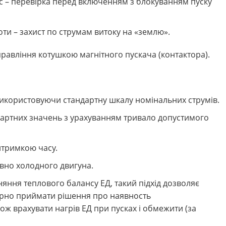
ус – перевірка перед включенням з блокуванням пуску
ти – захист по струмам витоку на «землю».
равління котушкою магнітного пускача (контактора).
 використовуючи стандартну шкалу номінальних струмів.
ндартних значень з урахуванням тривало допустимого
тримкою часу.
вно холодного двигуна.
яння теплового балансу ЕД, такий підхід дозволяє
вірно приймати рішення про наявность
ж врахувати нагрів ЕД при пусках і обмежити (за