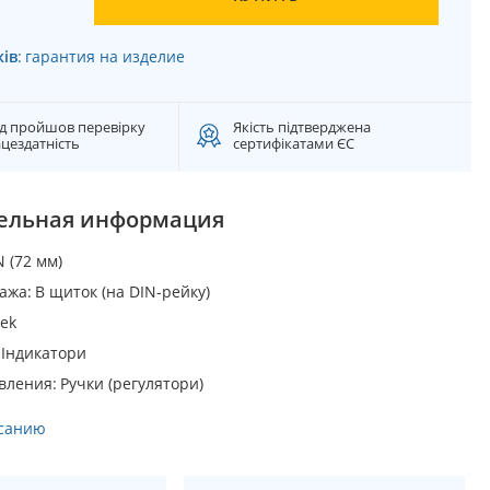
ків
:
гарантия на изделие
д пройшов перевірку
Якість підтверджена
цездатність
сертифікатами ЄС
ельная информация
N (72 мм)
тажа
В щиток (на DIN-рейку)
ek
Індикатори
вления
Ручки (регулятори)
исанию