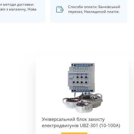
ні методи доставки:
Способи оплати: Банківський
віз з магазину, Нова
переказ, Накладений платіж.
Універсальний блок захисту
електродвигунів UBZ-301 (10-100А)