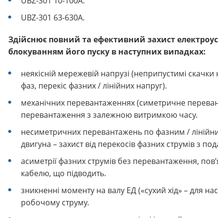
UBZ-301 10-100A.
UBZ-301 63-630A.
Здійснює повний та ефективний захист електроус
блокуванням його пуску в наступних випадках:
неякісній мережевій напрузі (неприпустимі скачки
фаз, перекіс фазних / лінійних напруг).
механічних перевантаженнях (симетричне перевант
перевантаження з залежною витримкою часу.
несиметричних перевантажень по фазним / лінійни
двигуна – захист від перекосів фазних струмів з 
асиметрії фазних струмів без перевантаження, пов’я
кабелю, що підводить.
зникненні моменту на валу ЕД («сухий хід» – для нас
робочому струму.