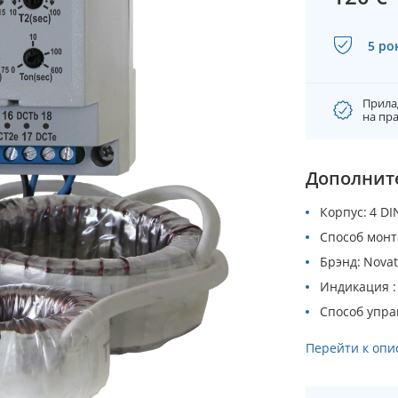
5 ро
Прила
на пра
Дополнит
Корпус
4 DI
Способ мон
Брэнд
Novat
Индикация
Способ упра
Перейти к оп