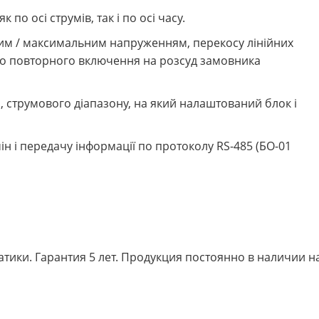
по осі струмів, так і по осі часу.
им / максимальним напруженням, перекосу лінійних
ого повторного включення на розсуд замовника
и, струмового діапазону, на який налаштований блок і
н і передачу інформації по протоколу RS-485 (БO-01
тики. Гарантия 5 лет. Продукция постоянно в наличии н