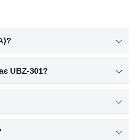
А)?
щає UBZ-301?
?