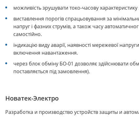
можливість зрушувати токо-часову характеристику як 
виставлення порогів спрацьовування за мінімальн
напруг і фазних струмів, а також часу автоматичн
самостійно.
індикацію виду аварії, наявності мережевої напруг
включення навантаження.
через блок обміну БO-01 дозволяє здійснювати обмі
поставляється під замовлення).
Новатек-Электро
Разработка и производство устройств защиты и автома