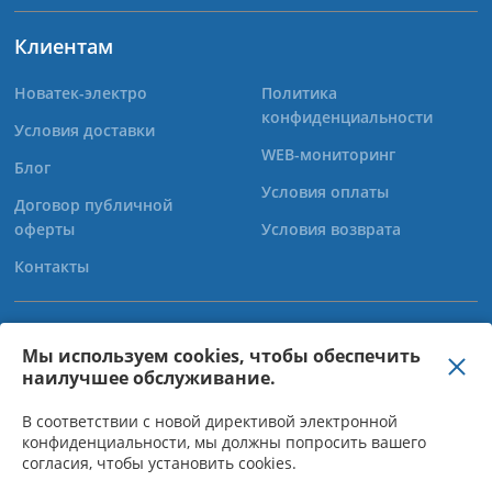
Клиентам
Новатек-электро
Политика
конфиденциальности
Условия доставки
WEB-мониторинг
Блог
Условия оплаты
Договор публичной
оферты
Условия возврата
Контакты
+38 (067) 565-37-68
Мы используем cookies, чтобы обеспечить
наилучшее обслуживание.
+38 (050) 359-39-11
+38 (063) 301-30-40
В соответствии с новой директивой электронной
конфиденциальности, мы должны попросить вашего
согласия, чтобы установить cookies.