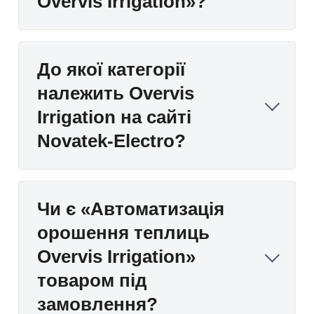
Overvis Irrigation»?
До якої категорії
належить Overvis
Irrigation на сайті
Novatek-Electro?
Чи є «Автоматизація
орошення теплиць
Overvis Irrigation»
товаром під
замовлення?