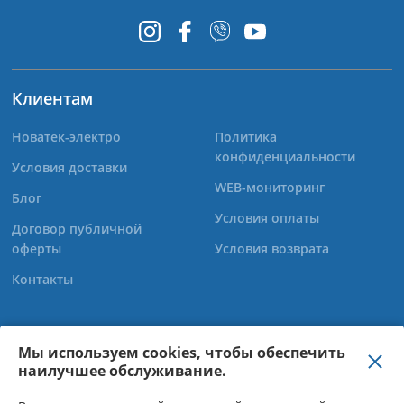
Клиентам
Новатек-электро
Политика
конфиденциальности
Условия доставки
WEB-мониторинг
Блог
Условия оплаты
Договор публичной
оферты
Условия возврата
Контакты
+38 (067) 565-37-68
Мы используем cookies, чтобы обеспечить
наилучшее обслуживание.
+38 (050) 359-39-11
+38 (063) 301-30-40