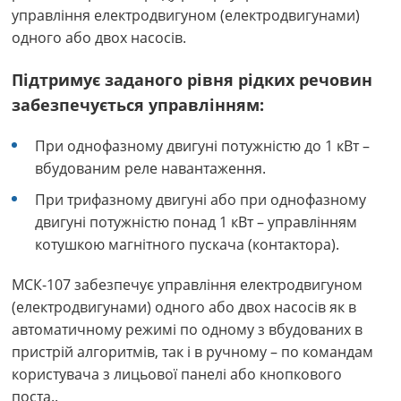
управління електродвигуном (електродвигунами)
одного або двох насосів.
Підтримує заданого рівня рідких речовин
забезпечується управлінням:
При однофазному двигуні потужністю до 1 кВт –
вбудованим реле навантаження.
При трифазному двигуні або при однофазному
двигуні потужністю понад 1 кВт – управлінням
котушкою магнітного пускача (контактора).
МСК-107 забезпечує управління електродвигуном
(електродвигунами) одного або двох насосів як в
автоматичному режимі по одному з вбудованих в
пристрій алгоритмів, так і в ручному – по командам
користувача з лицьової панелі або кнопкового
поста..