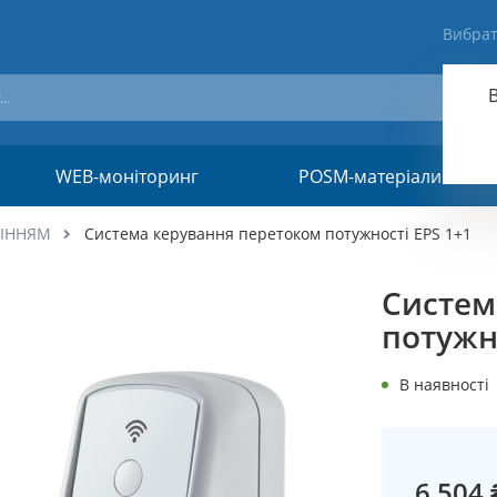
Вибрат
WEB-моніторинг
POSM-матеріали
ЛІННЯМ
Система керування перетоком потужності EPS 1+1
Систем
потужн
В наявності
6 504 