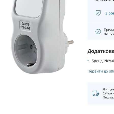
5 ро
Прила
на пра
Додаткова
Бренд
Nova
Перейти до оп
Доступ
Самови
Пошта.