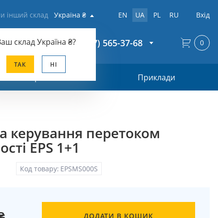
и інший склад
Україна ₴
EN
UA
PL
RU
Вхід
Ваш склад
Україна ₴
?
+38 (067) 565-37-68
0
ТАК
НІ
Прайс-лист
Приклади
а керування перетоком
ості EPS 1+1
Код товару:
EPSMS000S
₴
ДОДАТИ В КОШИК