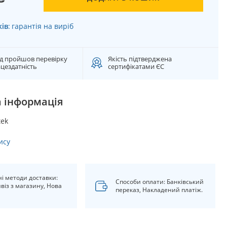
ків
:
гарантія на виріб
д пройшов перевірку
Якість підтверджена
цездатність
сертифікатами ЄС
 інформація
tek
ису
ні методи доставки:
Способи оплати: Банківський
віз з магазину, Нова
переказ, Накладений платіж.