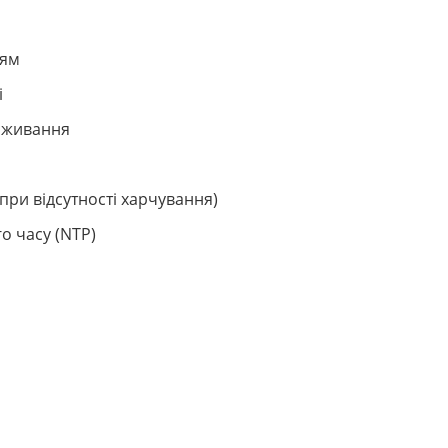
ням
і
оживання
при відсутності харчування)
о часу (NTP)