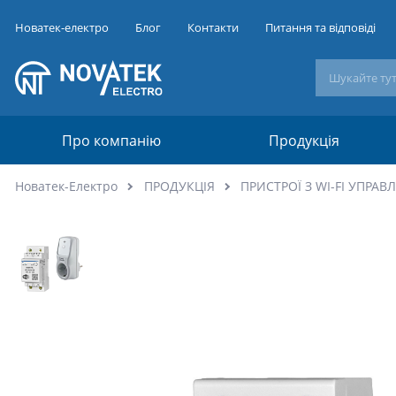
Новатек-електро
Блог
Контакти
Питання та відповіді
Про компанію
Продукція
Новатек-Електро
ПРОДУКЦІЯ
ПРИСТРОЇ З WI-FI УПРАВ