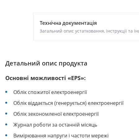
Технічна документація
Загальний опис устатковання, інструкції та ін
Детальний опис продукта
Основні можливості «EPS»:
Облік спожитої електроенергії
Облік віддається (генерується) електроенергії
Облік зекономленої електроенергії
Журнал роботи за останній місяць
Вимірювання напруги і частоти мережі