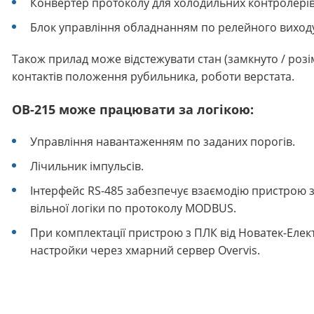
Конвертер протоколу для холодильних контролерів 
Блок управління обладнанням по релейного виходу 
Також прилад може відстежувати стан (замкнуто / розім
контактів положення рубильника, роботи верстата.
ОВ-215 може працювати за логікою:
Управління навантаженням по заданих порогів.
Лічильник імпульсів.
Інтерфейс RS-485 забезпечує взаємодію пристрою 
вільної логіки по протоколу MODBUS.
При комплектації пристрою з ПЛК від Новатек-Елек
настройки через хмарний сервер Overvis.