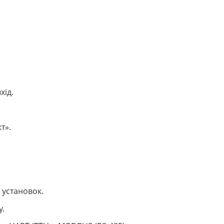
хід.
т».
 установок.
у.