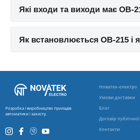
Які входи та виходи має OB-2
Як встановлюється OB-215 і я
Новатек-електро
Умови доставки
Блог
Розробка і виробництво приладів
автоматики і захисту.
Договір публічно
Контакти