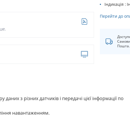
Індикація
І
Перейти до оп
ше.
Доступ
Самови
Пошта.
 даних з різних датчиків і передачі цієї інформації по
ління навантаженням.