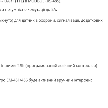
– UART (TTL) в MODBUS (RS-485).
з потужністю комутації до 5А.
кнуто) для датчиків охорони, сигналізації, додаткових
з іншими ПЛК (програмований логічний контролер)
тро ЕМ-481/486 буде активний зручний інтерфейс