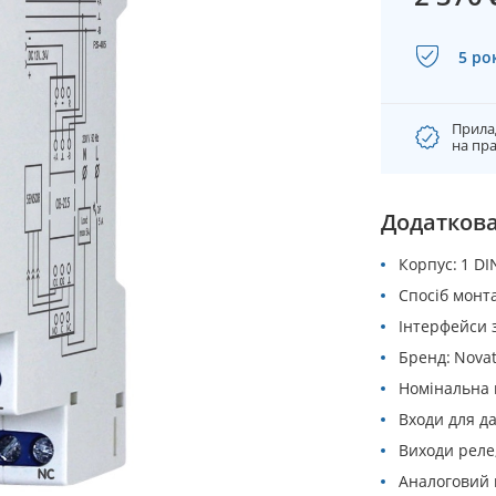
5 ро
Прила
на пра
Додаткова
Корпус
1 DI
Спосіб монт
Інтерфейси з
Бренд
Nova
Номінальна 
Входи для да
Виходи реле
Аналоговий 