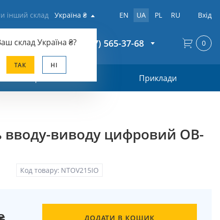
и інший склад
Україна ₴
EN
UA
PL
RU
Вхід
Ваш склад
Україна ₴
?
+38 (067) 565-37-68
0
ТАК
НІ
Прайс-лист
Приклади
 вводу-виводу цифровий OB-
Код товару:
NTOV215IO
₴
ДОДАТИ В КОШИК