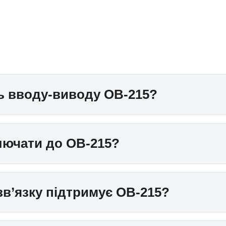
ь вводу-виводу OB-215?
ключати до OB-215?
зв’язку підтримує OB-215?