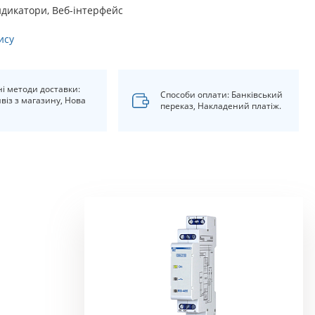
ндикатори, Веб-інтерфейс
ису
ні методи доставки:
Способи оплати: Банківський
віз з магазину, Нова
переказ, Накладений платіж.