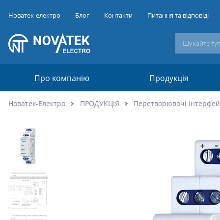
Новатек-електро
Блог
Контакти
Питання та відповіді
Про компанію
Продукція
Новатек-Електро
ПРОДУКЦІЯ
Перетворювачі інтерфей