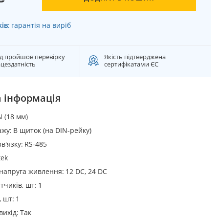
ків
:
гарантія на виріб
д пройшов перевірку
Якість підтверджена
цездатність
сертифікатами ЄС
 інформація
N (18 мм)
ажу
В щиток (на DIN-рейку)
в'язку
RS-485
tek
напруга живлення
12 DC, 24 DC
тчиків, шт
1
, шт
1
вихід
Так