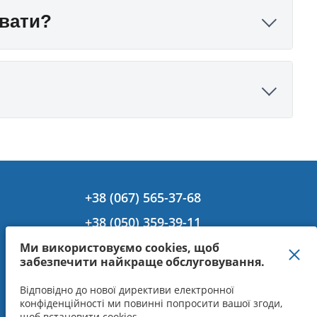
увати?
+38 (067) 565-37-68
+38 (050) 359-39-11
+38 (063) 301-30-40
Ми використовуємо cookies, щоб
забезпечити найкраще обслуговування.
Відповідно до нової директиви електронної
конфіденційності ми повинні попросити вашої згоди,
щоб встановити cookies.