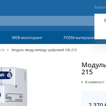
Вибрат
WEB-моніторинг
POSM-матеріали
сів
Модуль вводу-виводу цифровий OB-215
Модуль
215
В наявності
2 370 